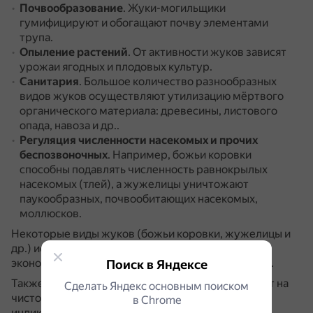
Почвообразование
.
Жуки-могильщики
гумифицируют и обогащают почву элементами
трупа.
Опыление растений
.
От активности жуков зависят
урожаи ягодных и плодовых культур.
Санитария
.
Большое количество разнообразных
видов жуков осуществляют утилизацию мёртвого
органического материала: древесины, листового
опада, навоза и др..
Регуляция численности
насекомых и прочих
беспозвоночных
.
Например, божьи коровки
способны подавлять численность равнокрылых
насекомых (тлей), а жужелицы уничтожают
паукообразных, почвообитающих насекомых,
моллюсков.
Некоторые виды жуков (божьи коровки, жужелицы и
др.) используются в биологической борьбе с
экономически опасными видами беспозвоночных.
Поиск в Яндексе
Также есть виды жуков, которые чутко реагируют на
Сделать Яндекс основным поиском
чистоту природной среды и могут служить
в Сhrome
индикаторами вносимых человеком загрязнений.