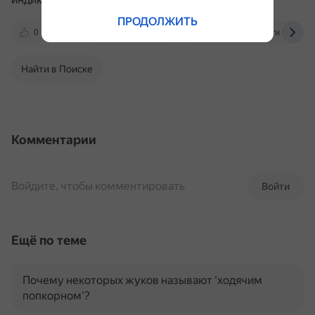
ПРОДОЛЖИТЬ
0
spravochnick.ru
www.researchgate.net
Найти в Поиске
Комментарии
Войдите, чтобы комментировать
Войти
Ещё по теме
Почему некоторых жуков называют 'ходячим
попкорном'?