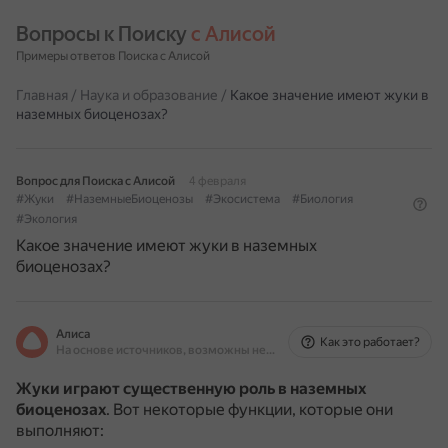
Вопросы к Поиску 
с Алисой
Примеры ответов Поиска с Алисой
Главная
/
Наука и образование
/
Какое значение имеют жуки в
наземных биоценозах?
Вопрос для Поиска с Алисой
4 февраля
#Жуки
#НаземныеБиоценозы
#Экосистема
#Биология
#Экология
Какое значение имеют жуки в наземных
биоценозах?
Алиса
Как это работает?
На основе источников, возможны неточности
Жуки играют существенную роль в наземных
биоценозах
.
Вот некоторые функции, которые они
выполняют: