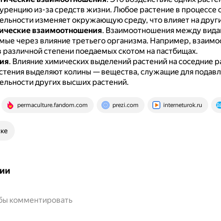
уренцию из-за средств жизни.
Любое растение в процессе 
льности изменяет окружающую среду, что влияет на други
ические взаимоотношения
.
Взаимоотношения между видам
мые через влияние третьего организма.
Например, взаимо
в различной степени поедаемых скотом на пастбищах.
ия
.
Влияние химических выделений растений на соседние р
стения выделяют колины — вещества, служащие для подав
ельности других высших растений.
permaculture.fandom.com
prezi.com
interneturok.ru
ске
ии
обы комментировать