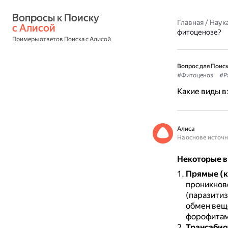
Вопросы к Поиску 
Главная
/
Наука
с Алисой
фитоценозе?
Примеры ответов Поиска с Алисой
Вопрос для Поиск
#Фитоценоз
#Р
Какие виды 
Алиса
На основе источ
Некоторые в
Прямые (к
проникнове
(паразитиз
обмен веще
форофитами
Трансабио