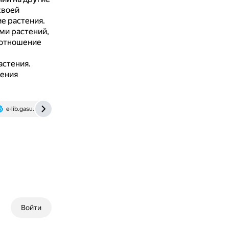
своей
е растения.
и растений,
отношение
астения.
ления
e-lib.gasu.ru
infourok.ru
Войти