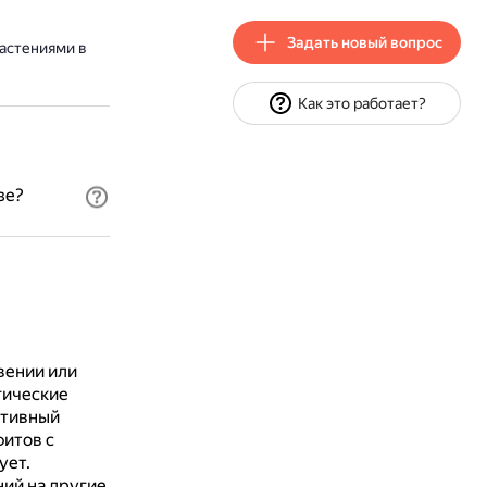
Задать новый вопрос
астениями в
Как это работает?
зе?
вении или
гические
ктивный
итов с
ует.
ний на другие