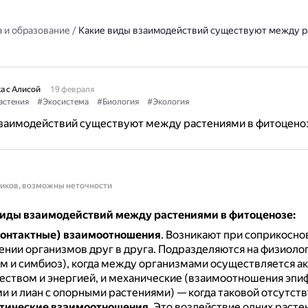
 и образование
/
Какие виды взаимодействий существуют между р
а с Алисой
19 февраля
астения
#Экосистема
#Биология
#Экология
взаимодействий существуют между растениями в фитоцено
ников, возможны неточности
иды взаимодействий между растениями в фитоценозе:
онтактные) взаимоотношения
.
Возникают при соприкосно
нии организмов друг в друга.
Подразделяются на физиоло
м и симбиоз), когда между организмами осуществляется а
ством и энергией, и механические (взаимоотношения эпиф
 и лиан с опорными растениями) — когда таковой отсутств
тические взаимоотношения
.
Это воздействие одних расте