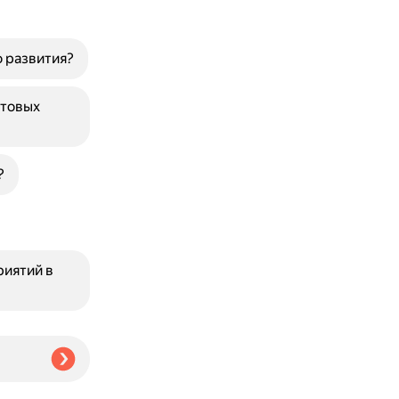
 развития?
ртовых
?
риятий в