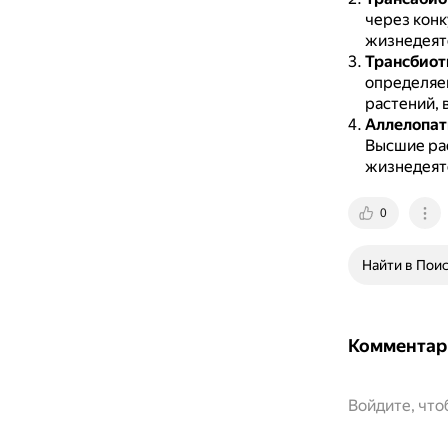
через конк
жизнедеяте
Трансбиот
определяе
растений, 
Аллелопат
Высшие ра
жизнедеят
0
Найти в Пои
Комментар
Войдите, чт