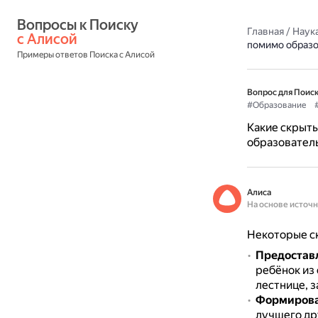
Вопросы к Поиску 
Главная
/
Наука
с Алисой
помимо образо
Примеры ответов Поиска с Алисой
Вопрос для Поиск
#Образование
Какие скрыт
образовател
Алиса
На основе источ
Некоторые с
Предоставл
ребёнок из 
лестнице, з
Формирован
лучшего дру