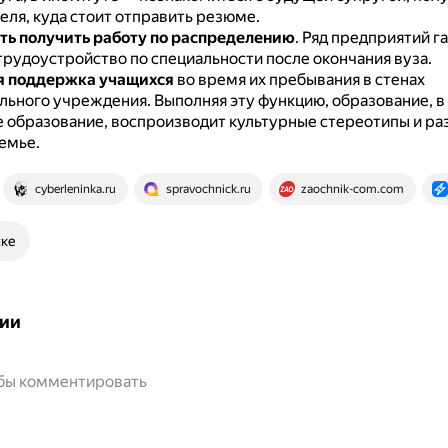
еля, куда стоит отправить резюме.
ь получить работу по распределению
.
Ряд предприятий г
трудоустройство по специальности после окончания вуза.
я поддержка учащихся
во время их пребывания в стенах
льного учреждения.
Выполняя эту функцию, образование, в
 образование, воспроизводит культурные стереотипы и ра
емье.
cyberleninka.ru
spravochnick.ru
zaochnik-com.com
ске
ии
обы комментировать