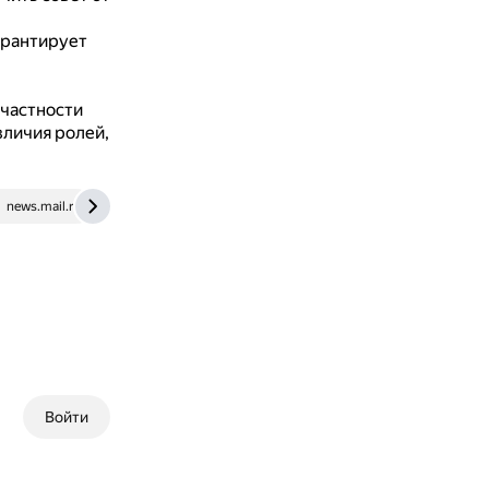
арантирует
 частности
зличия ролей,
news.mail.ru
solncesvet.ru
Войти