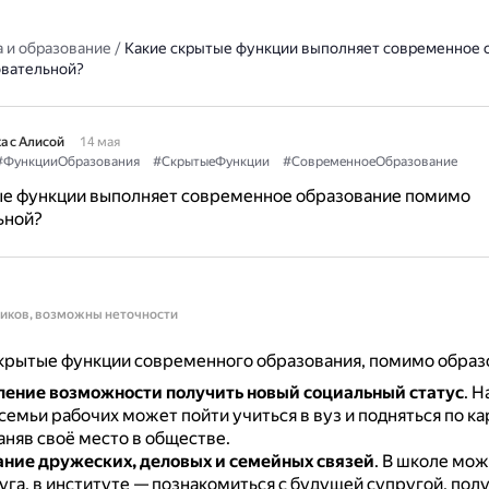
 и образование
/
Какие скрытые функции выполняет современное 
вательной?
а с Алисой
14 мая
#ФункцииОбразования
#СкрытыеФункции
#СовременноеОбразование
ые функции выполняет современное образование помимо
ьной?
ников, возможны неточности
крытые функции современного образования, помимо образ
ение возможности получить новый социальный статус
.
Н
семьи рабочих может пойти учиться в вуз и подняться по к
аняв своё место в обществе.
ие дружеских, деловых и семейных связей
.
В школе мож
га, в институте — познакомиться с будущей супругой, полу