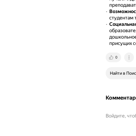
преподават
Возможност
студентам 
Социальна
образовате
дошкольное
присущих с
0
Найти в Пои
Комментар
Войдите, чт