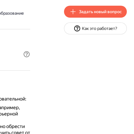
Задать новый вопрос
образование
Как это работает?
овательной:
апример,
арьерной
но обрести
чить совет от