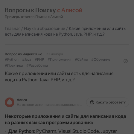
Вопросы к Поиску 
с Алисой
Примеры ответов Поиска с Алисой
Главная
/
Наука и образование
/
Какие приложения или сайты
есть для написания кода на Python, Java, PHP, и т.д.?
Вопрос из Яндекс Кью
22 ноября
#Python
#Java
#PHP
#Приложения
#Сайты
#Обучение
#Практика
#Разработка
Какие приложения или сайты есть для написания
кода на Python, Java, PHP, и т.д.?
Алиса
Как это работает?
На основе источников, возможны неточности
Некоторые приложения и сайты для написания кода
на разных языках программирования:
Для Python
: PyCharm, Visual Studio Code, Jupyter