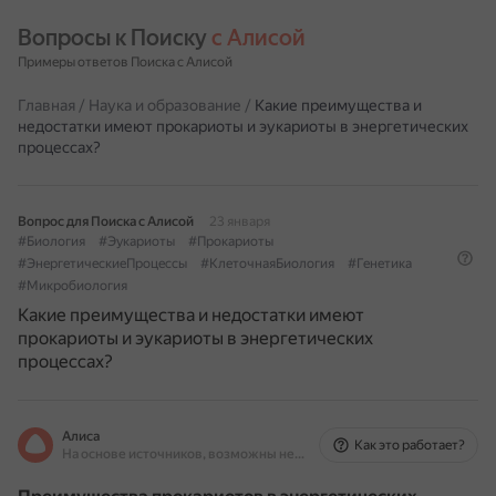
Вопросы к Поиску 
с Алисой
Примеры ответов Поиска с Алисой
Главная
/
Наука и образование
/
Какие преимущества и
недостатки имеют прокариоты и эукариоты в энергетических
процессах?
Вопрос для Поиска с Алисой
23 января
#Биология
#Эукариоты
#Прокариоты
#ЭнергетическиеПроцессы
#КлеточнаяБиология
#Генетика
#Микробиология
Какие преимущества и недостатки имеют
прокариоты и эукариоты в энергетических
процессах?
Алиса
Как это работает?
На основе источников, возможны неточности