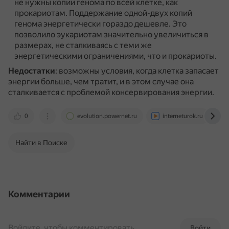
не нужны копии генома по всей клетке, как
прокариотам.
Поддержание одной-двух копий
генома энергетически гораздо дешевле.
Это
позволило эукариотам значительно увеличиться в
размерах, не сталкиваясь с теми же
энергетическими ограничениями, что и прокариоты.
Недостатки
: возможны условия, когда клетка запасает
энергии больше, чем тратит, и в этом случае она
сталкивается с проблемой консервирования энергии.
0
evolution.powernet.ru
interneturok.ru
Найти в Поиске
Комментарии
Войдите, чтобы комментировать
Войти