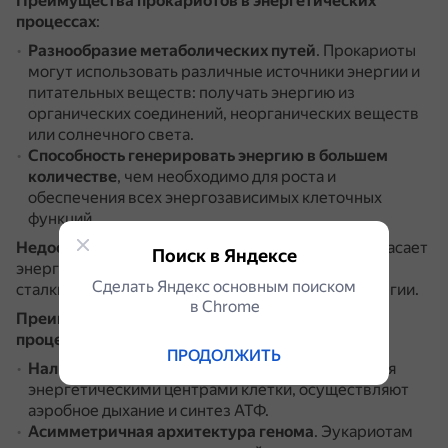
Преимущества прокариотов в энергетических
процессах
:
Разнообразие метаболических путей
.
Прокариоты
могут использовать различные источники энергии и
питательных веществ: получать энергию из
органических соединений, неорганических веществ
или солнечного света.
Способность генерировать энергию в большем
количестве
, чем необходимо для роста и
обеспечения всех энергозависимых клеточных
функций.
Недостатки
: возможны условия, когда клетка запасает
Поиск в Яндексе
энергии больше, чем тратит, и в этом случае она
Сделать Яндекс основным поиском
сталкивается с проблемой консервирования энергии.
в Сhrome
Преимущества эукариотов в энергетических
процессах
:
ПРОДОЛЖИТЬ
Наличие митохондрий
.
Эти органеллы являются
энергетическими центрами клетки, осуществляют
аэробное дыхание и синтез АТФ.
Асимметричная архитектура генома
.
Эукариотам