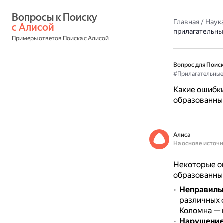
Вопросы к Поиску 
Главная
/
Наука
с Алисой
прилагательны
Примеры ответов Поиска с Алисой
Вопрос для Поиск
#Прилагательные
Какие ошибки
образованных
Алиса
На основе источ
Некоторые ош
образованных
Неправиль
различных су
Коломна — 
Нарушение