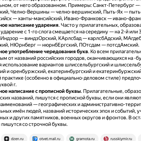
ьном, от него образованном.
Примеры: Санкт-Петербург — 
кий, Челно-Вершины — челно-вершинский, Пыть-Ях — пыть-
ийск — ханты-мансийский, Ивано-Франковск — ивано-фран
ое написание ударения
.
Часто у прилагательных, образов
ударение с 1-го слога смещается на середину — на 2-й или 3
Индзор — виндзОрский, КАрлсбад — карлсбАдский, МАгде
кий, НЮрнберг — нюрнбЕргский, ПОтсдам — потсдАмский.
ое употребление чередования букв
.
Ко всем прилагатель
ым от названий российских городов, оканчивающихся на -бу
я использование вариантов шлиссельбургский и шлиссельб
ий и оренбуржский, екатеринбургский и екатеринбуржски
 практике (особенно в официально-деловом стиле) предпо
уквой г.
ое написание с прописной буквы
.
Прилагательные, образ
ких названий, пишутся с прописной буквы, если они являю
наименований — географических и административно-терри
ьных имён людей, названий исторических эпох и событий, 
ных и других памятников, военных округов и фронтов.
В ос
 пишутся со строчной буквы.
dzen.ru
otvet.mail.ru
gramota.ru
russkiymir.ru