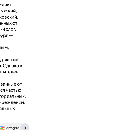
санкт-
яхский,
ковский.
анных от
-й слог.
бург —
ным,
рг,
уржский,
й.
Однако в
чтителен
ованные от
тся частью
ториальных,
учреждений,
тальных
orfogrammka.ru