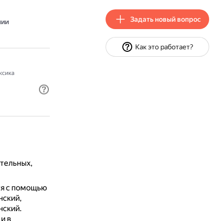
Задать новый вопрос
нии
Как это работает?
ксика
тельных,
ся с помощью
нский,
нский.
и в