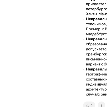
прилагател
петербургс
Ханты-Манс
Неправильн
топонимов, 
Примеры: В
магдебУргс
Неправильн
образованн
допускаетс
оренбургск
письменной
вариант с б
Неправильн
географичес
составных 
индивидуал
архитектур
случаях они
0