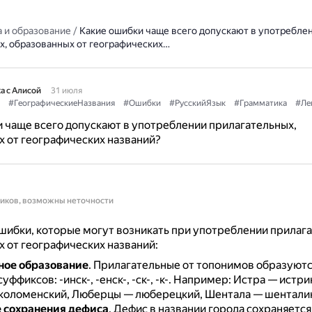
 и образование
/
Какие ошибки чаще всего допускают в употребле
х, образованных от географических…
а с Алисой
31 июля
#ГеографическиеНазвания
#Ошибки
#РусскийЯзык
#Грамматика
#Ле
 чаще всего допускают в употреблении прилагательных,
 от географических названий?
ников, возможны неточности
ибки, которые могут возникать при употреблении прилага
 от географических названий:
ное образование
.
Прилагательные от топонимов образуют
ффиксов: -инск-, -енск-, -ск-, -к-.
Например: Истра — истри
коломенский, Люберцы — люберецкий, Шентала — шентали
 сохранения дефиса
.
Дефис в названии города сохраняется 