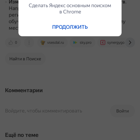
Изменение личных или семейных обстоятельств
.
Сделать Яндекс основным поиском
Например, если студент переезжает в другой
в Сhrome
регион, ему может быть удобнее продолжить
обучение на факультете, который ближе к новому
ПРОДОЛЖИТЬ
месту жительства.
0
vsesdal.ru
sky.pro
synergygo.ru
Найти в Поиске
Комментарии
Войдите, чтобы комментировать
Войти
Ещё по теме