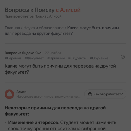
Вопросы к Поиску 
с Алисой
Примеры ответов Поиска с Алисой
Главная
/
Наука и образование
/
Какие могут быть причины
для перевода на другой факультет?
Вопрос из Яндекс Кью
22 ноября
#Перевод
#Факультет
#Причины
#Студенты
#Обучение
Какие могут быть причины для перевода на другой
факультет?
Алиса
Как это работает?
На основе источников, возможны неточности
Некоторые причины для перевода на другой
факультет:
Изменение интересов
.
Студент может изменить
свою точку зрения относительно выбранной