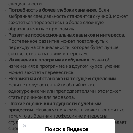
специальности.
Потребность в более глубоких знаниях
.
Если
выбранная специальность становится скучной, может
захотеться перевестись на более сложную
образовательную программу.
Развитие профессиональных навыков и интересов
.
Постепенное развитие может подтолкнуть к
переходу на специальность, которая будет лучше
соответствовать новым интересам.
Изменения в программах обучения
.
Узнав об
изменениях в программе на другом курсе, ученик
может захотеть перевестись.
Неприятная обстановка на текущем отделении
.
Если не получается найти общий язык с
однокурсниками или преподавателями, это может
стать причиной для перевода.
Плохие оценки или трудности с учебным
процессом
.
Низкая успеваемость может говорить о
том, что выбранная профессия не интересна
студенту, не подходит по характеру или не совпадает
с ценностями и взглядами на жизнь.
Поиск в Яндексе