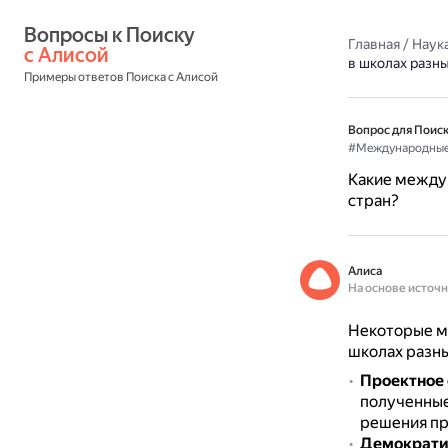
Вопросы к Поиску 
Главная
/
Наука
с Алисой
в школах разны
Примеры ответов Поиска с Алисой
Вопрос для Поиск
#Международные
Какие между
стран?
Алиса
На основе источ
Некоторые м
школах разны
Проектное
полученные
решения пр
Демократи