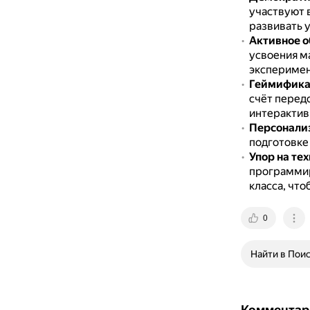
участвуют 
развивать у
Активное о
усвоения м
эксперимен
Геймифика
счёт перед
интерактив
Персонали
подготовке
Упор на те
программир
класса, что
0
Найти в Пои
Комментар