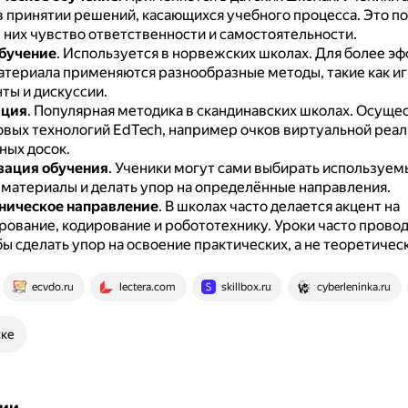
в принятии решений, касающихся учебного процесса.
Это п
 них чувство ответственности и самостоятельности.
бучение
.
Используется в норвежских школах.
Для более эф
атериала применяются разнообразные методы, такие как иг
ты и дискуссии.
ция
.
Популярная методика в скандинавских школах.
Осущес
овых технологий EdTech, например очков виртуальной реал
ных досок.
зация обучения
.
Ученики могут сами выбирать используем
 материалы и делать упор на определённые направления.
хническое направление
.
В школах часто делается акцент на
ование, кодирование и робототехнику.
Уроки часто провод
бы сделать упор на освоение практических, а не теоретичес
ecvdo.ru
lectera.com
skillbox.ru
cyberleninka.ru
ске
ии