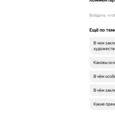
Войдите, чт
Ещё по тем
В чем закл
художеств
Каковы осн
В чём осо
В чём закл
Какие преи