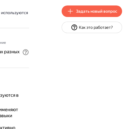
Задать новый вопрос
 используются
Как это работает?
ние
х разных
зуются в
рименяют
навыки
активно