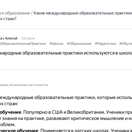
 и образование
/
Какие международные образовательные практики
х стран?
а с Алисой
22 июля
ОбразовательныеПрактики
#Школы
#Образование
#Педагогика
#Обуче
народные образовательные практики используются в школа
ников, возможны неточности
еждународные образовательные практики, которые исполь
х стран:
 обучение
.
Популярно в США и Великобритании.
Ученики п
 знания на практике, развивают критическое мышление и 
облем.
ческое обучение
.
Применяется в датских школах.
Ученики 