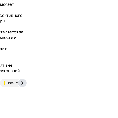
омогает
фективного
ры,
твляется за
ьности и
ые в
ят вне
ких знаний.
infourok.ru