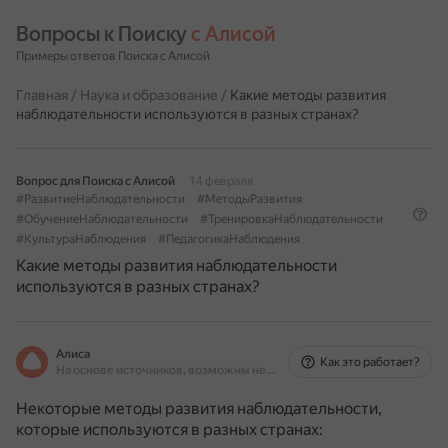
Вопросы к Поиску 
с Алисой
Примеры ответов Поиска с Алисой
Главная
/
Наука и образование
/
Какие методы развития
наблюдательности используются в разных странах?
Вопрос для Поиска с Алисой
14 февраля
#РазвитиеНаблюдательности
#МетодыРазвития
#ОбучениеНаблюдательности
#ТренировкаНаблюдательности
#КультураНаблюдения
#ПедагогикаНаблюдения
Какие методы развития наблюдательности
используются в разных странах?
Алиса
Как это работает?
На основе источников, возможны неточности
Некоторые методы развития наблюдательности,
которые используются в разных странах: