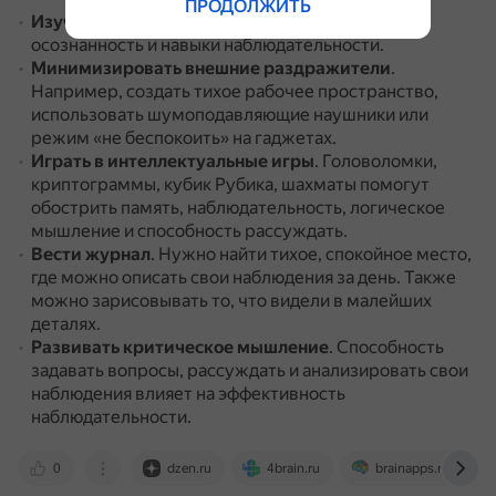
ПРОДОЛЖИТЬ
Изучать что-то новое
.
Это поможет развивать
осознанность и навыки наблюдательности.
Минимизировать внешние раздражители
.
Например, создать тихое рабочее пространство,
использовать шумоподавляющие наушники или
режим «не беспокоить» на гаджетах.
Играть в интеллектуальные игры
.
Головоломки,
криптограммы, кубик Рубика, шахматы помогут
обострить память, наблюдательность, логическое
мышление и способность рассуждать.
Вести журнал
.
Нужно найти тихое, спокойное место,
где можно описать свои наблюдения за день.
Также
можно зарисовывать то, что видели в малейших
деталях.
Развивать критическое мышление
.
Способность
задавать вопросы, рассуждать и анализировать свои
наблюдения влияет на эффективность
наблюдательности.
0
dzen.ru
4brain.ru
brainapps.ru