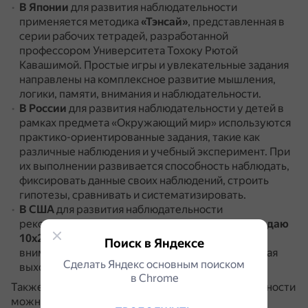
В Японии
для развития наблюдательности
применяется методика
«Тэнсай»
, представленная в
серии рабочих тетрадей, разработанной
профессором Университета Тохоку Рютой
Кавашимой.
Простые игры и увлекательные задания
направлены на комплексное развитие мышления,
логики, памяти, внимания и наблюдательности.
В России
для развития наблюдательности у детей в
рамках предмета «Окружающий мир» используются
практико-ориентированные задания, такие как
различные наблюдения и учебный эксперимент.
При
их выполнении развивается способность наблюдать,
фиксировать данные своих наблюдений, строить
гипотезы, сравнивать и систематизировать.
В США
для развития наблюдательности
рекомендуется выполнять упражнение
«Наблюдаю
10х2»
.
Оно помогает замедлиться и провести
Поиск в Яндексе
внимательные, подробные наблюдения, побуждая
Сделать Яндекс основным поиском
выходить за рамки первых впечатлений.
в Сhrome
Также в общем случае для развития наблюдательности
можно рекомендовать: