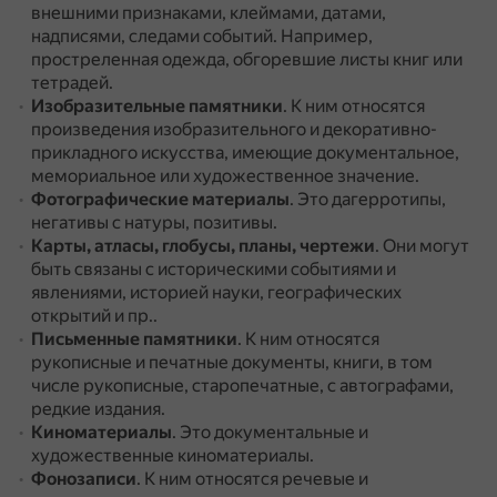
внешними признаками, клеймами, датами,
надписями, следами событий.
Например,
простреленная одежда, обгоревшие листы книг или
тетрадей.
Изобразительные памятники
.
К ним относятся
произведения изобразительного и декоративно-
прикладного искусства, имеющие документальное,
мемориальное или художественное значение.
Фотографические материалы
.
Это дагерротипы,
негативы с натуры, позитивы.
Карты, атласы, глобусы, планы, чертежи
.
Они могут
быть связаны с историческими событиями и
явлениями, историей науки, географических
открытий и пр..
Письменные памятники
.
К ним относятся
рукописные и печатные документы, книги, в том
числе рукописные, старопечатные, с автографами,
редкие издания.
Киноматериалы
.
Это документальные и
художественные киноматериалы.
Фонозаписи
.
К ним относятся речевые и