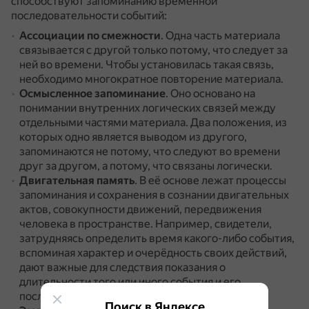
способствуют запоминанию временной
последовательности событий:
Ассоциации по смежности
.
Одна часть материала
связывается с другой только потому, что следует за
ней во времени.
Чтобы установилась такая связь,
необходимо многократное повторение материала.
Осмысленное запоминание
.
Оно основано на
понимании внутренних логических связей между
отдельными частями материала.
Два положения, из
которых одно является выводом из другого,
запоминаются не потому, что следуют во времени
друг за другом, а потому, что связаны логически.
Двигательная память
.
В её основе лежат процессы
запоминания и сохранения в сознании двигательных
актов, совокупности движений, передвижения
человека в пространстве.
Например, свидетели,
затрудняясь определить время какого-либо события,
вспоминая характер и очерёдность своих действий,
дают важные для следствия показания о
длительности того или иного события и его
последовательности.
Поиск в Яндексе