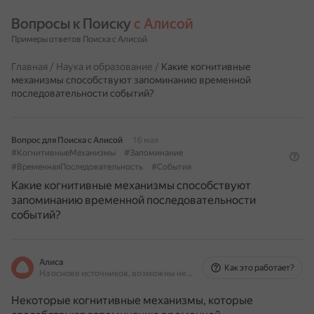
Вопросы к Поиску 
с Алисой
Примеры ответов Поиска с Алисой
Главная
/
Наука и образование
/
Какие когнитивные
механизмы способствуют запоминанию временной
последовательности событий?
Вопрос для Поиска с Алисой
16 мая
#КогнитивныеМеханизмы
#Запоминание
#ВременнаяПоследовательность
#События
Какие когнитивные механизмы способствуют
запоминанию временной последовательности
событий?
Алиса
Как это работает?
На основе источников, возможны неточности
Некоторые когнитивные механизмы, которые