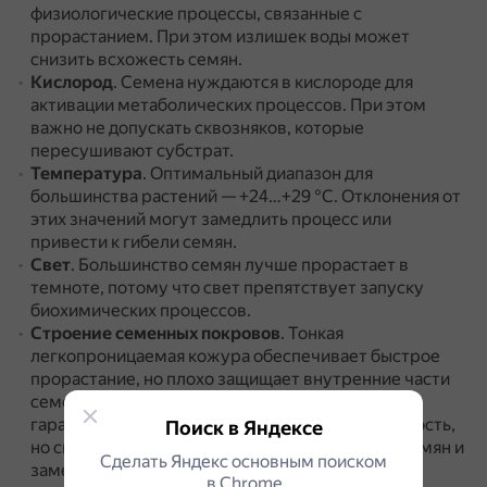
физиологические процессы, связанные с
прорастанием.
При этом излишек воды может
снизить всхожесть семян.
Кислород
.
Семена нуждаются в кислороде для
активации метаболических процессов.
При этом
важно не допускать сквозняков, которые
пересушивают субстрат.
Температура
.
Оптимальный диапазон для
большинства растений — +24…+29 °C.
Отклонения от
этих значений могут замедлить процесс или
привести к гибели семян.
Свет
.
Большинство семян лучше прорастает в
темноте, потому что свет препятствует запуску
биохимических процессов.
Строение семенных покровов
.
Тонкая
легкопроницаемая кожура обеспечивает быстрое
прорастание, но плохо защищает внутренние части
семени.
Плотные, хорошо развитые покровы
гарантируют продолжительную жизнеспособность,
Поиск в Яндексе
но снижают шансы на успешное прорастание семян и
Сделать Яндекс основным поиском
замедляют их распространение.
в Сhrome