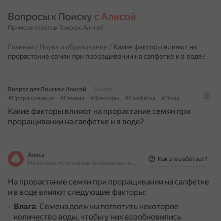
Вопросы к Поиску 
с Алисой
Примеры ответов Поиска с Алисой
Главная
/
Наука и образование
/
Какие факторы влияют на
прорастание семян при проращивании на салфетке и в воде?
Вопрос для Поиска с Алисой
16 мая
#Проращивание
#Семена
#Факторы
#Салфетка
#Вода
Какие факторы влияют на прорастание семян при
проращивании на салфетке и в воде?
Алиса
Как это работает?
На основе источников, возможны неточности
На прорастание семян при проращивании на салфетке
и в воде влияют следующие факторы:
Влага
.
Семена должны поглотить некоторое
количество воды, чтобы у них возобновились