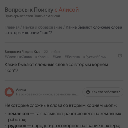
Вопросы к Поиску 
с Алисой
Примеры ответов Поиска с Алисой
Главная
/
Наука и образование
/
Какие бывают сложные слова
со вторым корнем ”коп”?
Вопрос из Яндекс Кью
22 ноября
#СложныеСлова
#Корень
#Коп
#Лексика
#РусскийЯзык
Какие бывают сложные слова со вторым корнем
”коп”?
Алиса
Как это работает?
На основе источников, возможны неточности
Некоторые сложные слова со вторым корнем «коп»:
землекоп
— так называют работающего на земляных
работах;
рудокоп
— народно-разговорное название шахтёра;