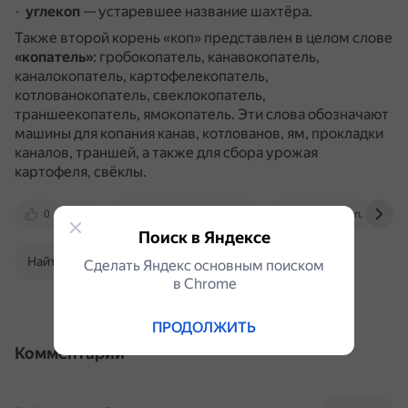
углекоп
— устаревшее название шахтёра.
Также второй корень «коп» представлен в целом слове
«копатель»
: гробокопатель, канавокопатель,
каналокопатель, картофелекопатель,
котлованокопатель, свеклокопатель,
траншеекопатель, ямокопатель.
Эти слова обозначают
машины для копания канав, котлованов, ям, прокладки
каналов, траншей, а также для сбора урожая
картофеля, свёклы.
0
www.bolshoyvopros.ru
obrazovaka.ru
Поиск в Яндексе
Найти в Поиске
Сделать Яндекс основным поиском
в Сhrome
ПРОДОЛЖИТЬ
Комментарии