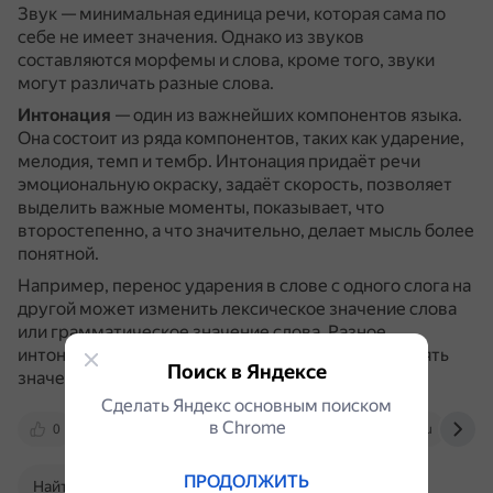
Звук — минимальная единица речи, которая сама по
себе не имеет значения.
Однако из звуков
составляются морфемы и слова, кроме того, звуки
могут различать разные слова.
Интонация
— один из важнейших компонентов языка.
Она состоит из ряда компонентов, таких как ударение,
мелодия, темп и тембр.
Интонация придаёт речи
эмоциональную окраску, задаёт скорость, позволяет
выделить важные моменты, показывает, что
второстепенно, а что значительно, делает мысль более
понятной.
Например, перенос ударения в слове с одного слога на
другой может изменить лексическое значение слова
или грамматическое значение слова.
Разное
интонационное оформление также может поменять
Поиск в Яндексе
значение всей фразы.
Сделать Яндекс основным поиском
в Сhrome
0
rus.1sept.ru
dzen.ru
kpfu.ru
ПРОДОЛЖИТЬ
Найти в Поиске