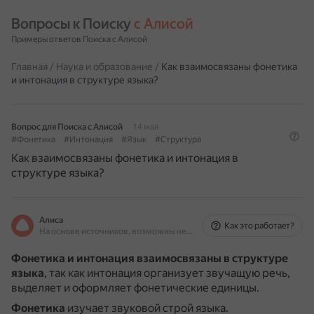
Вопросы к Поиску 
с Алисой
Примеры ответов Поиска с Алисой
Главная
/
Наука и образование
/
Как взаимосвязаны фонетика
и интонация в структуре языка?
Вопрос для Поиска с Алисой
14 мая
#Фонетика
#Интонация
#Язык
#Структура
Как взаимосвязаны фонетика и интонация в
структуре языка?
Алиса
Как это работает?
На основе источников, возможны неточности
Фонетика и интонация взаимосвязаны в структуре
языка
, так как интонация организует звучащую речь,
выделяет и оформляет фонетические единицы.
Фонетика
изучает звуковой строй языка.