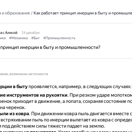
 и образование
/
Как работает принцип инерции в быту и промышл
а с Алисой
24 декабря
ика
#Механика
#Быт
#Промышленность
 принцип инерции в быту и промышленности?
ников, возможны неточности
рции в быту
проявляется, например, в следующих случаях:
е инструментов на рукоятки
.
При резком ударе молотком
енок приходит в движение, а лопата, сохраняя состояние по
на черенок.
ыли из ковра
.
При движении ковра пыль двигается вместе с
 встряхивании пыль по инерции вылетает из ковра с опред
и под действием силы тяжести падает на землю.