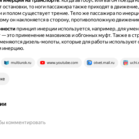
 инерции на транспорте
.
Когда автобус или вагон поезда 
т остановки, то ноги пассажира также приходят в движение
 и полом существует трение.
Тело же пассажира по инерци
ому он наклоняется в сторону, противоположную движени
нности
принцип инерции используется, например, для уме
 — это применение маховиков и обгонных муфт.
Также в ст
меняются дизель-молоты, которые для работы используют 
и инерцию.
multiurok.ru
www.youtube.com
otvet.mail.ru
uchi.
ске
ии
обы комментировать