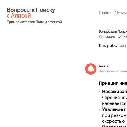
Вопросы к Поиску 
Главная
/
Наука
с Алисой
Примеры ответов Поиска с Алисой
Вопрос для Поиск
#Инерция
#Физ
Как работает
Алиса
На основе источ
Принцип ине
Насаживани
черенка чер
надевается 
Удаление п
при резком
скоростью 