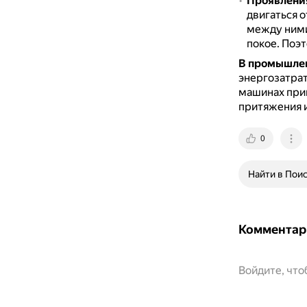
Проявления
двигаться о
между ними
покое.
Поэт
В промышле
энергозатрат
машинах при
притяжения 
0
Найти в Пои
Комментар
Войдите, чт