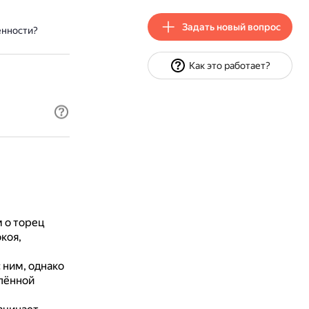
Задать новый вопрос
енности?
Как это работает?
 о торец
коя,
 ним, однако
елённой