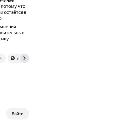
начинает
, потому что
и остаётся в
ю.
ньшения
роительных
силу
ru
yandex.ru
Войти