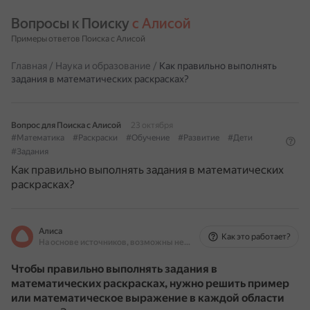
Вопросы к Поиску 
с Алисой
Примеры ответов Поиска с Алисой
Главная
/
Наука и образование
/
Как правильно выполнять
задания в математических раскрасках?
Вопрос для Поиска с Алисой
23 октября
#Математика
#Раскраски
#Обучение
#Развитие
#Дети
#Задания
Как правильно выполнять задания в математических
раскрасках?
Алиса
Как это работает?
На основе источников, возможны неточности
Чтобы правильно выполнять задания в
математических раскрасках, нужно
решить пример
или математическое выражение в каждой области