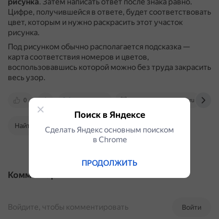
рисунка
.
Затем написать ответ после знака равно.
Цифре, получившейся в ответе, будет соответствовать
цвет, которым и нужно раскрасить этот участок
рисунка.
Под рисунком обычно располагается подсказка —
карта соответствия номеров и цветов,
воспользовавшись которой можно без труда закрасить
весь узор.
0
multiurok.ru
pashko-ds127.edusev.ru
Поиск в Яндексе
Найти в Поиске
Сделать Яндекс основным поиском
в Сhrome
ПРОДОЛЖИТЬ
Комментарии
Войдите, чтобы комментировать
Войти