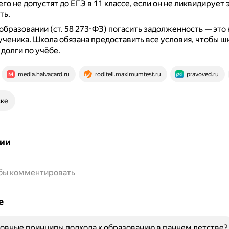
 его не допустят до ЕГЭ в 11 классе, если он не ликвидирует 
ть.
образовании (ст. 58 273-ФЗ) погасить задолженность — это 
ученика.
Школа обязана предоставить все условия, чтобы ш
 долги по учёбе.
media.halvacard.ru
roditeli.maximumtest.ru
pravoved.ru
ске
ии
обы комментировать
е
овные принципы подхода к образованию в раннем детстве?