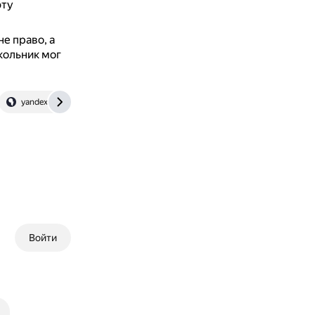
эту
не право, а
кольник мог
yandex.ru
journal.sovcombank.ru
Войти