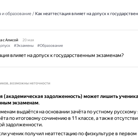
 и образование
/
Как неаттестация влияет на допуск к государстве
а с Алисой
20 мая
опуск
#Экзамены
#Образование
ация влияет на допуск к государственным экзаменам?
ников, возможны неточности
я (академическая задолженность) может лишить ученика
нным экзаменам
.
аменам выдаётся на основании зачёта по устному русскому 
чёта по итоговому сочинению в 11 классе, а также отсутстви
ой задолженности.
ли ученик получил неаттестацию по физкультуре в первом