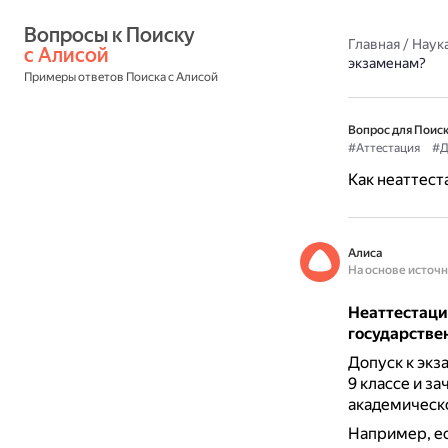
Вопросы к Поиску 
Главная
/
Наука
с Алисой
экзаменам?
Примеры ответов Поиска с Алисой
Вопрос для Поиск
#Аттестация
#Д
Как неаттест
Алиса
На основе источ
Неаттестаци
государстве
Допуск к экз
9 классе и за
академическ
Например, ес