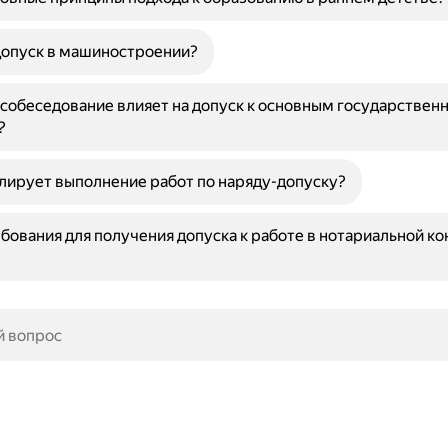
допуск в машиностроении?
 собеседование влияет на допуск к основным государствен
?
лирует выполнение работ по наряду-допуску?
бования для получения допуска к работе в нотариальной ко