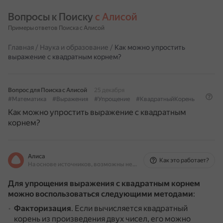
Вопросы к Поиску 
с Алисой
Примеры ответов Поиска с Алисой
Главная
/
Наука и образование
/
Как можно упростить
выражение с квадратным корнем?
Вопрос для Поиска с Алисой
25 декабря
#Математика
#Выражения
#Упрощение
#КвадратныйКорень
Как можно упростить выражение с квадратным
корнем?
Алиса
Как это работает?
На основе источников, возможны неточности
Для упрощения выражения с квадратным корнем
можно воспользоваться следующими методами
:
Факторизация
.
Если вычисляется квадратный
корень из произведения двух чисел, его можно