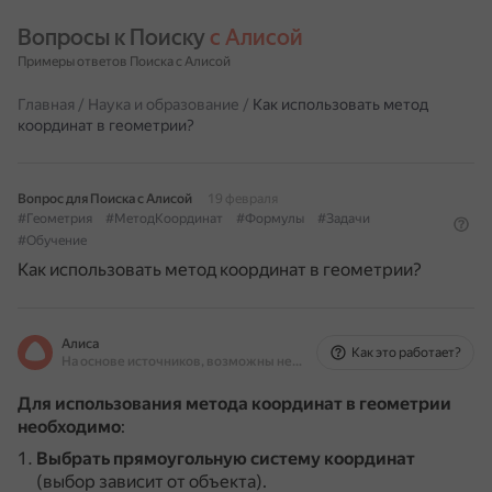
Вопросы к Поиску 
с Алисой
Примеры ответов Поиска с Алисой
Главная
/
Наука и образование
/
Как использовать метод
координат в геометрии?
Вопрос для Поиска с Алисой
19 февраля
#Геометрия
#МетодКоординат
#Формулы
#Задачи
#Обучение
Как использовать метод координат в геометрии?
Алиса
Как это работает?
На основе источников, возможны неточности
Для использования метода координат в геометрии
необходимо
:
Выбрать прямоугольную систему координат
(выбор зависит от объекта).