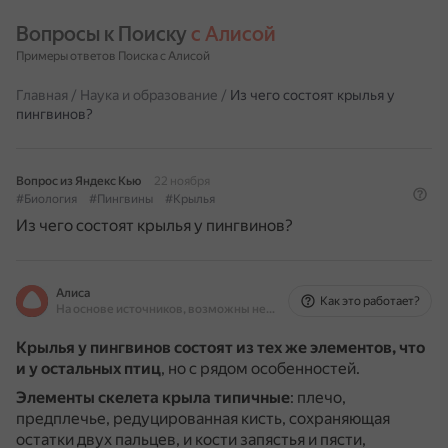
Вопросы к Поиску 
с Алисой
Примеры ответов Поиска с Алисой
Главная
/
Наука и образование
/
Из чего состоят крылья у
пингвинов?
Вопрос из Яндекс Кью
22 ноября
#Биология
#Пингвины
#Крылья
Из чего состоят крылья у пингвинов?
Алиса
Как это работает?
На основе источников, возможны неточности
Крылья у пингвинов состоят из тех же элементов, что
и у остальных птиц
, но с рядом особенностей.
Элементы скелета крыла типичные
: плечо,
предплечье, редуцированная кисть, сохраняющая
остатки двух пальцев, и кости запястья и пясти,