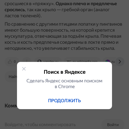
сросшиеся в «пряжку».
Однако плечо и предплечье
срослись
, так как крыло — гребной орган (аналог
ластов тюленей).
По сравнению с другими птицами лопатки у пингвинов
имеют большую поверхность, на которой крепится
мускулатура, отвечающая за подъём крыла.
Плечевая
кость и кость предплечья соединены в локте прямо и
неподвижно, что увеличивает стабильность крыла.
0
yandex.ru
ru.wikipedia.org
ru.ruwiki.ru
Поиск в Яндексе
Найти в Поиске
Сделать Яндекс основным поиском
в Сhrome
ПРОДОЛЖИТЬ
Комментарии
Войдите, чтобы комментировать
Войти