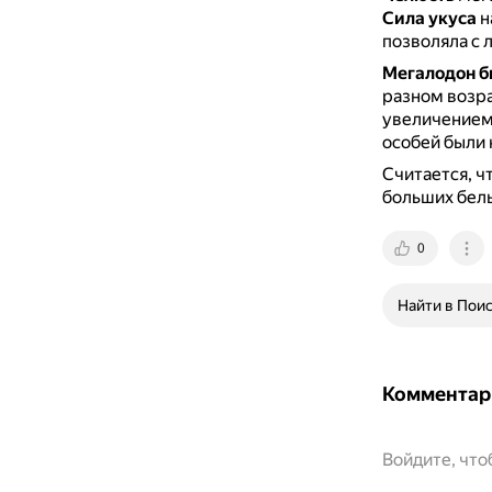
Сила укуса
н
позволяла с 
Мегалодон б
разном возр
увеличением
особей были 
Считается, ч
больших белы
0
Найти в Пои
Комментар
Войдите, чт