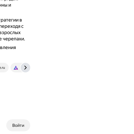
нны и
ратегии в
переходя с
взрослых
е черепахи.
явления
e.ru
new-science.ru
Войти