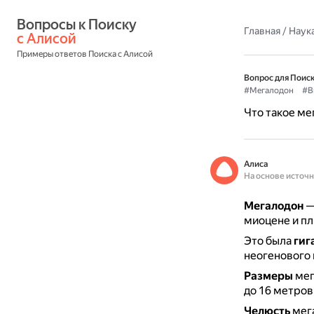
Вопросы к Поиску 
Главная
/
Наука
с Алисой
Примеры ответов Поиска с Алисой
Вопрос для Поиск
#Мегалодон
#В
Что такое ме
Алиса
На основе источ
Мегалодон
миоцене и пл
Это была
гиг
неогенового 
Размеры
мег
до 16 метров,
Челюсть
мега