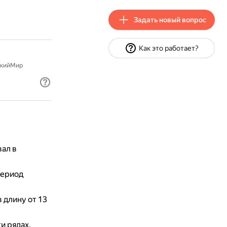
Задать новый вопрос
Как это работает?
скийМир
ал в
период
 длину от 13
и рядах.