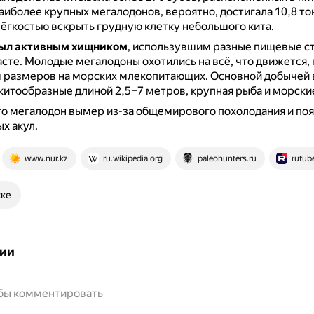
аиболее крупных мегалодонов, вероятно, достигала 10,8 то
лёгкостью вскрыть грудную клетку небольшого кита.
ыл активным хищником
, использувшим разные пищевые ст
асте.
Молодые мегалодоны охотились на всё, что движется, 
 размеров на морских млекопитающих.
Основной добычей 
китообразные длиной 2,5–7 метров, крупная рыба и морски
то мегалодон вымер из-за общемирового похолодания и по
х акул.
www.nur.kz
ru.wikipedia.org
paleohunters.ru
rutub
ске
ии
обы комментировать