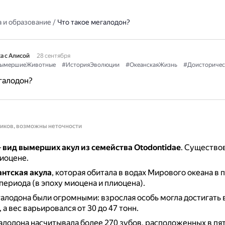
 и образование
/
Что такое мегалодон?
а с Алисой
28 сентября
ымершиеЖивотные
#ИсторияЭволюции
#ОкеанскаяЖизнь
#Доисториче
галодон?
ников, возможны неточности
—
вид вымерших акул из семейства Otodontidae
.
Существов
иоцене.
антская акула
, которая обитала в водах Мирового океана в 
периода (в эпоху миоцена и плиоцена).
алодона были огромными: взрослая особь могла достигать в
 а вес варьировался от 30 до 47 тонн.
лодона насчитывала более 270 зубов, расположенных в пят