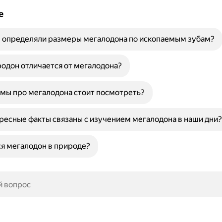
е
е определяли размеры мегалодона по ископаемым зубам?
одон отличается от мегалодона?
мы про мегалодона стоит посмотреть?
ресные факты связаны с изучением мегалодона в наши дни?
я мегалодон в природе?