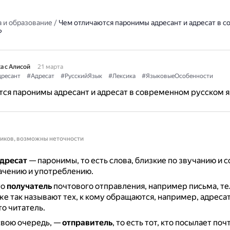
 и образование
/
Чем отличаются паронимы адресант и адресат в 
?
а с Алисой
21 марта
ресант
#Адресат
#РусскийЯзык
#Лексика
#ЯзыковыеОсобенности
ся паронимы адресант и адресат в современном русском 
ников, возможны неточности
адресат
— паронимы, то есть слова, близкие по звучанию и с
ачению и употреблению.
то
получатель
почтового отправления, например письма, т
же так называют тех, к кому обращаются, например, адреса
то читатель.
 свою очередь, —
отправитель
, то есть тот, кто посылает по