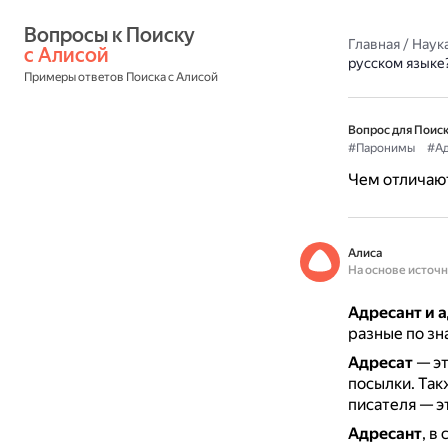
Вопросы к Поиску 
Главная
/
Наука
с Алисой
русском языке
Примеры ответов Поиска с Алисой
Вопрос для Поиск
#Паронимы
#Ад
Чем отличают
Алиса
На основе источ
Адресант и 
разные по зн
Адресат
— э
посылки.
Так
писателя — э
Адресант
, в