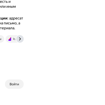
есть и
 или иным
кции
: адресат
а письмо, а
териала.
ru
lc.rt.ru
Войти