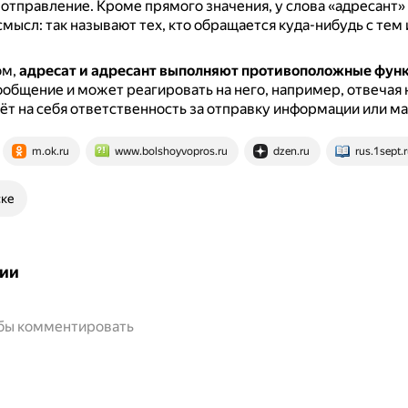
 отправление.
Кроме прямого значения, у слова «адресант» 
мысл: так называют тех, кто обращается куда-нибудь с тем
ом,
адресат и адресант выполняют противоположные фун
общение и может реагировать на него, например, отвечая н
ёт на себя ответственность за отправку информации или ма
m.ok.ru
www.bolshoyvopros.ru
dzen.ru
rus.1sept.
ске
ии
обы комментировать