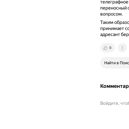
телеграфное
переносный с
вопросом.
Таким образ
принимает со
адресант бер
0
Найти в Пои
Комментар
Войдите, чт