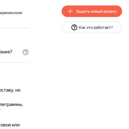
Задать новый вопрос
современном
Как это работает?
языке?
оставу, но
елеграммы,
т
чтовое или