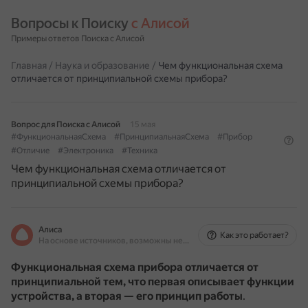
Вопросы к Поиску 
с Алисой
Примеры ответов Поиска с Алисой
Главная
/
Наука и образование
/
Чем функциональная схема
отличается от принципиальной схемы прибора?
Вопрос для Поиска с Алисой
15 мая
#ФункциональнаяСхема
#ПринципиальнаяСхема
#Прибор
#Отличие
#Электроника
#Техника
Чем функциональная схема отличается от
принципиальной схемы прибора?
Алиса
Как это работает?
На основе источников, возможны неточности
Функциональная схема прибора отличается от
принципиальной тем, что первая описывает функции
устройства, а вторая — его принцип работы
.