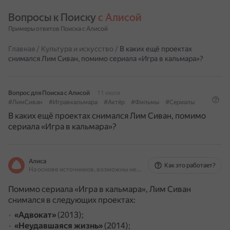
Вопросы к Поиску 
с Алисой
Примеры ответов Поиска с Алисой
Главная
/
Культура и искусство
/
В каких ещё проектах
снимался Лим Сиван, помимо сериала «Игра в кальмара»?
Вопрос для Поиска с Алисой
11 июля
#ЛимСиван
#Игравкальмара
#Актёр
#Фильмы
#Сериалы
В каких ещё проектах снимался Лим Сиван, помимо
сериала «Игра в кальмара»?
Алиса
Как это работает?
На основе источников, возможны неточности
Помимо сериала «Игра в кальмара», Лим Сиван
снимался в следующих проектах:
«Адвокат»
(2013);
«Неудавшаяся жизнь»
(2014);