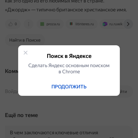
как это одно из его любимых мест в стране.
«Джордж» — типично британское христианское имя.
0
proza.ru
litinteres.ru
ru.ruwiki.ru
Найти в Поиске
Поиск в Яндексе
Сделать Яндекс основным поиском
Комментарии
в Сhrome
ПРОДОЛЖИТЬ
Войдите, чтобы комментировать
Войти
Ещё по теме
В чем заключаются ключевые отличия