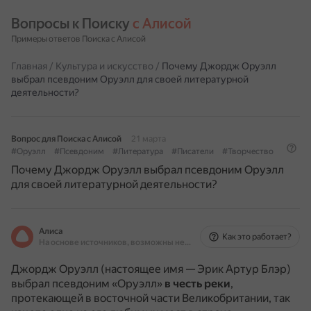
Вопросы к Поиску 
с Алисой
Примеры ответов Поиска с Алисой
Главная
/
Культура и искусство
/
Почему Джордж Оруэлл
выбрал псевдоним Оруэлл для своей литературной
деятельности?
Вопрос для Поиска с Алисой
21 марта
#Оруэлл
#Псевдоним
#Литература
#Писатели
#Творчество
Почему Джордж Оруэлл выбрал псевдоним Оруэлл
для своей литературной деятельности?
Алиса
Как это работает?
На основе источников, возможны неточности
Джордж Оруэлл (настоящее имя — Эрик Артур Блэр)
выбрал псевдоним «Оруэлл»
в честь реки
,
протекающей в восточной части Великобритании, так