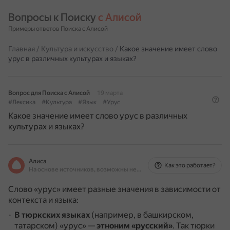
Вопросы к Поиску 
с Алисой
Примеры ответов Поиска с Алисой
Главная
/
Культура и искусство
/
Какое значение имеет слово
урус в различных культурах и языках?
Вопрос для Поиска с Алисой
19 марта
#Лексика
#Культура
#Язык
#Урус
Какое значение имеет слово урус в различных
культурах и языках?
Алиса
Как это работает?
На основе источников, возможны неточности
Слово «урус» имеет разные значения в зависимости от
контекста и языка:
В тюркских языках
(например, в башкирском,
татарском) «урус» —
этноним «русский»
.
Так тюрки