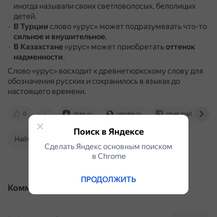
иногда называли своих светловолосых, белолицых
детей.
В Турции
слово «урус» может подразумевать что-то
сильное и внушительное
.
В Казахстане
«урус» может приобретать
оттенок
надменности
.
Слово «урус» восходит к древнетюркскому слову для
обозначения русских и сохранилось в языках до
настоящего времени.
0
dzen.ru
yandex.ru
otvet.mail.ru
Поиск в Яндексе
Найти в Поиске
Сделать Яндекс основным поиском
в Сhrome
ПРОДОЛЖИТЬ
Комментарии