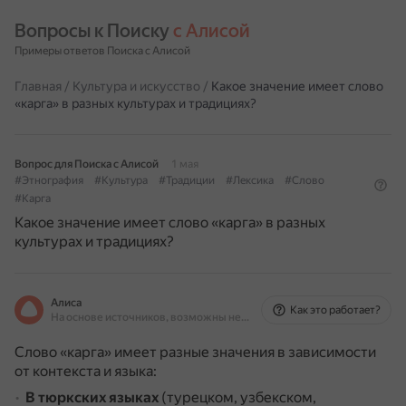
Вопросы к Поиску 
с Алисой
Примеры ответов Поиска с Алисой
Главная
/
Культура и искусство
/
Какое значение имеет слово
«карга» в разных культурах и традициях?
Вопрос для Поиска с Алисой
1 мая
#Этнография
#Культура
#Традиции
#Лексика
#Слово
#Карга
Какое значение имеет слово «карга» в разных
культурах и традициях?
Алиса
Как это работает?
На основе источников, возможны неточности
Слово «карга» имеет разные значения в зависимости
от контекста и языка:
В тюркских языках
(турецком, узбекском,