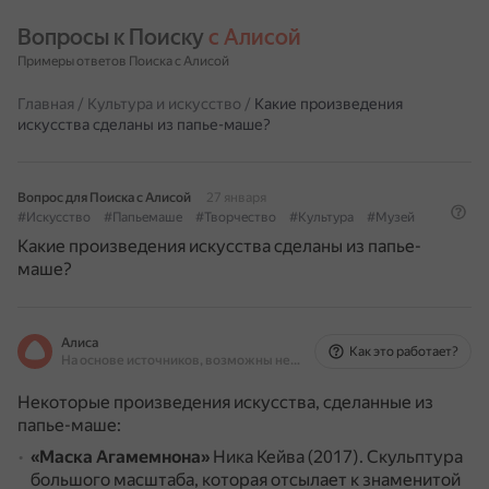
Вопросы к Поиску 
с Алисой
Примеры ответов Поиска с Алисой
Главная
/
Культура и искусство
/
Какие произведения
искусства сделаны из папье-маше?
Вопрос для Поиска с Алисой
27 января
#Искусство
#Папьемаше
#Творчество
#Культура
#Музей
Какие произведения искусства сделаны из папье-
маше?
Алиса
Как это работает?
На основе источников, возможны неточности
Некоторые произведения искусства, сделанные из
папье-маше:
«Маска Агамемнона»
Ника Кейва (2017).
Скульптура
большого масштаба, которая отсылает к знаменитой