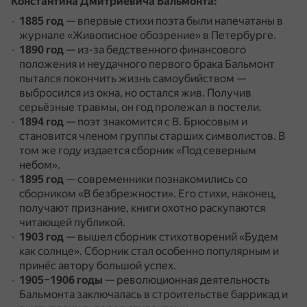
Константина Дмитриевича Бальмонта:
1885 год
— впервые стихи поэта были напечатаны в
журнале «Живописное обозрение» в Петербурге.
1890 год
— из-за бедственного финансового
положения и неудачного первого брака Бальмонт
пытался покончить жизнь самоубийством —
выбросился из окна, но остался жив.
Получив
серьёзные травмы, он год пролежал в постели.
1894 год
— поэт знакомится с В. Брюсовым и
становится членом группы старших символистов.
В
том же году издается сборник «Под северным
небом».
1895 год
— современники познакомились со
сборником «В безбрежности».
Его стихи, наконец,
получают признание, книги охотно раскупаются
читающей публикой.
1903 год
— вышел сборник стихотворений «Будем
как солнце».
Сборник стал особенно популярным и
принёс автору большой успех.
1905–1906 годы
— революционная деятельность
Бальмонта заключалась в строительстве баррикад и