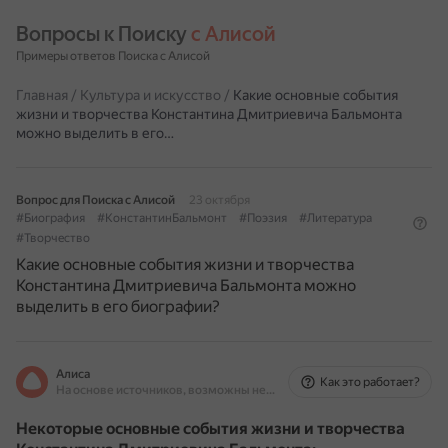
Вопросы к Поиску 
с Алисой
Примеры ответов Поиска с Алисой
Главная
/
Культура и искусство
/
Какие основные события
жизни и творчества Константина Дмитриевича Бальмонта
можно выделить в его…
Вопрос для Поиска с Алисой
23 октября
#Биография
#КонстантинБальмонт
#Поэзия
#Литература
#Творчество
Какие основные события жизни и творчества
Константина Дмитриевича Бальмонта можно
выделить в его биографии?
Алиса
Как это работает?
На основе источников, возможны неточности
Некоторые основные события жизни и творчества