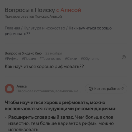
Вопросы к Поиску 
с Алисой
Примеры ответов Поиска с Алисой
Главная
/
Культура и искусство
/
Как научиться хорошо
рифмовать??
Вопрос из Яндекс Кью
22 ноября
#Рифма
#Поэзия
#Творчество
#Стихи
#Обучение
Как научиться хорошо рифмовать??
Алиса
Как это работает?
На основе источников, возможны неточности
Чтобы научиться хорошо рифмовать, можно
воспользоваться следующими рекомендациями
:
Расширить словарный запас
.
Чем больше слов
известно, тем больше вариантов рифмы можно
использовать.