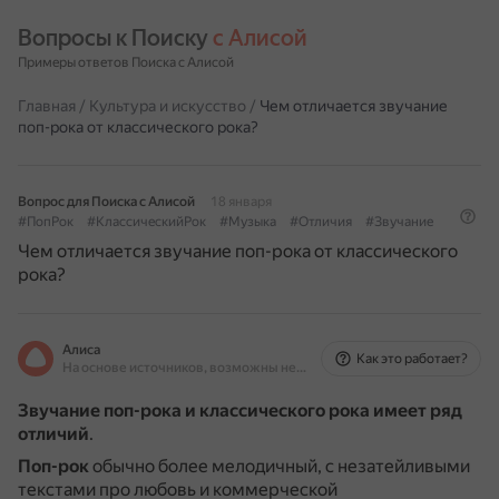
Вопросы к Поиску 
с Алисой
Примеры ответов Поиска с Алисой
Главная
/
Культура и искусство
/
Чем отличается звучание
поп-рока от классического рока?
Вопрос для Поиска с Алисой
18 января
#ПопРок
#КлассическийРок
#Музыка
#Отличия
#Звучание
Чем отличается звучание поп-рока от классического
рока?
Алиса
Как это работает?
На основе источников, возможны неточности
Звучание поп-рока и классического рока имеет ряд
отличий
.
Поп-рок
обычно более мелодичный, с незатейливыми
текстами про любовь и коммерческой