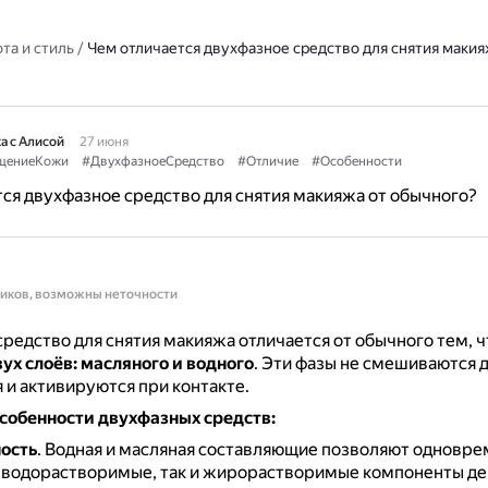
та и стиль
/
Чем отличается двухфазное средство для снятия макия
а с Алисой
27 июня
щениеКожи
#ДвухфазноеСредство
#Отличие
#Особенности
ся двухфазное средство для снятия макияжа от обычного?
ников, возможны неточности
редство для снятия макияжа отличается от обычного тем, 
вух слоёв: масляного и водного
.
Эти фазы не смешиваются 
 и активируются при контакте.
собенности двухфазных средств:
ость
.
Водная и масляная составляющие позволяют одновр
к водорастворимые, так и жирорастворимые компоненты д