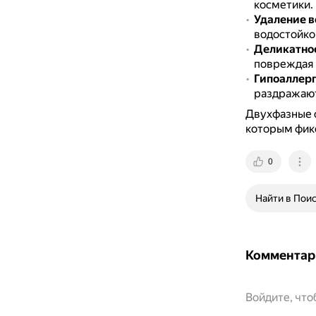
косметики.
Удаление 
водостойко
Деликатно
повреждая 
Гипоаллерг
раздражают
Двухфазные с
которым фик
0
Найти в Пои
Комментар
Войдите, чт