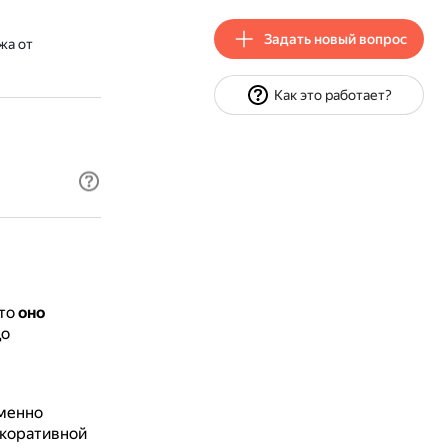
Задать новый вопрос
жа от
Как это работает?
что
оно
до
еменно
екоративной