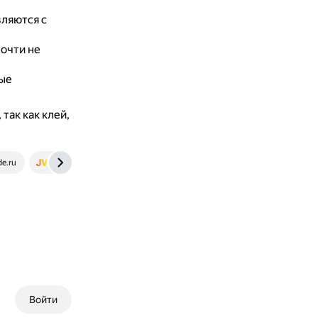
ляются с
очти не
рые
так как клей,
de.ru
www.jv.ru
Войти