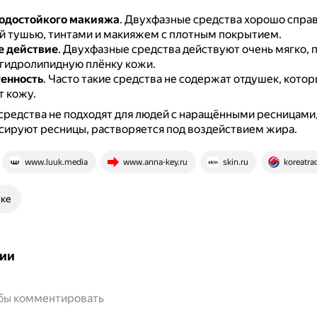
водостойкого макияжа
.
Двухфазные средства хорошо справ
й тушью, тинтами и макияжем с плотным покрытием.
е действие
.
Двухфазные средства действуют очень мягко, п
гидролипидную плёнку кожи.
енность
.
Часто такие средства не содержат отдушек, кото
 кожу.
редства не подходят для людей с наращёнными ресницами, 
сируют ресницы, растворяется под воздействием жира.
www.luuk.media
www.anna-key.ru
skin.ru
koreatra
ске
ии
обы комментировать