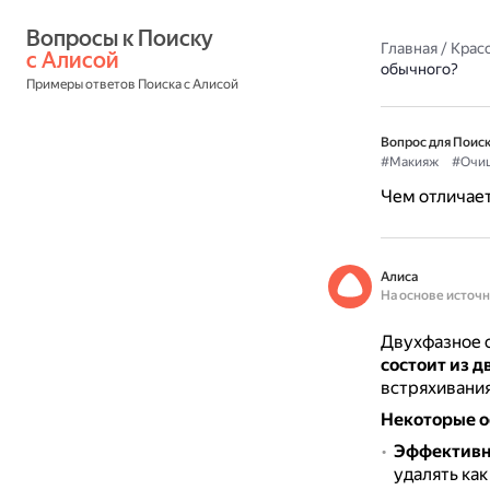
Вопросы к Поиску 
Главная
/
Красо
с Алисой
обычного?
Примеры ответов Поиска с Алисой
Вопрос для Поиск
#Макияж
#Очи
Чем отличает
Алиса
На основе источ
Двухфазное с
состоит из д
встряхивания
Некоторые о
Эффективн
удалять ка