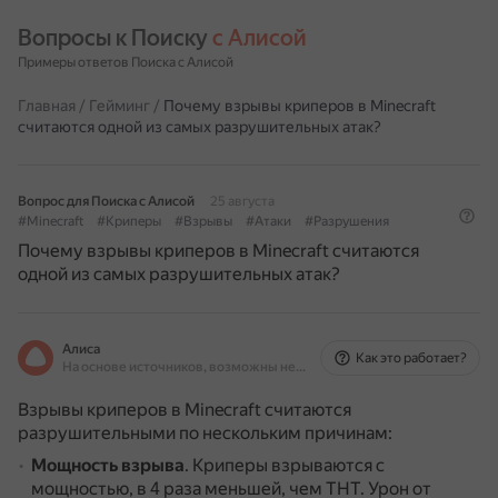
Вопросы к Поиску 
с Алисой
Примеры ответов Поиска с Алисой
Главная
/
Гейминг
/
Почему взрывы криперов в Minecraft
считаются одной из самых разрушительных атак?
Вопрос для Поиска с Алисой
25 августа
#Minecraft
#Криперы
#Взрывы
#Атаки
#Разрушения
Почему взрывы криперов в Minecraft считаются
одной из самых разрушительных атак?
Алиса
Как это работает?
На основе источников, возможны неточности
Взрывы криперов в Minecraft считаются
разрушительными по нескольким причинам:
Мощность взрыва
.
Криперы взрываются с
мощностью, в 4 раза меньшей, чем ТНТ.
Урон от