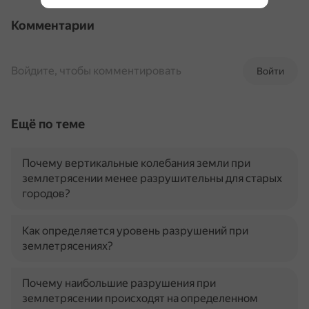
Комментарии
Войдите, чтобы комментировать
Войти
Ещё по теме
Почему вертикальные колебания земли при
землетрясении менее разрушительны для старых
городов?
Как определяется уровень разрушений при
землетрясениях?
Почему наибольшие разрушения при
землетрясении происходят на определенном