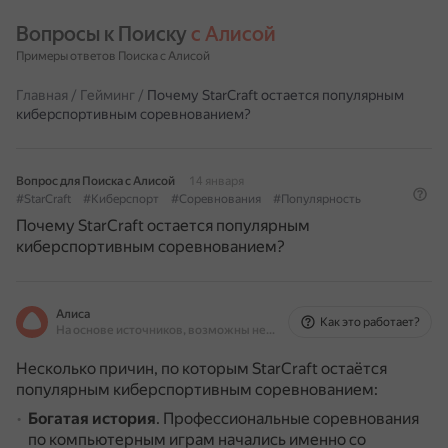
Вопросы к Поиску 
с Алисой
Примеры ответов Поиска с Алисой
Главная
/
Гейминг
/
Почему StarCraft остается популярным
киберспортивным соревнованием?
Вопрос для Поиска с Алисой
14 января
#StarCraft
#Киберспорт
#Соревнования
#Популярность
Почему StarCraft остается популярным
киберспортивным соревнованием?
Алиса
Как это работает?
На основе источников, возможны неточности
Несколько причин, по которым StarCraft остаётся
популярным киберспортивным соревнованием:
Богатая история
.
Профессиональные соревнования
по компьютерным играм начались именно со