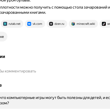
ной урон булавы.
плотности можно получить с помощью стола зачарований и
 зачарованными книгами.
rutab.net
vk.com
dzen.ru
minecraft.wiki
w
ске
ии
обы комментировать
е
 что компьютерные игры могут быть полезны для детей, и есл
азом?