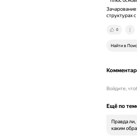
плюс основ
Зачарование 
структурах с
0
Найти в Пои
Комментар
Войдите, чт
Ещё по тем
Правда ли,
каким обр