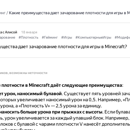
инг
/
Какие преимущества дает зачарование плотности для игры в Mi
а с Алисой
18 января
арование
#Плотность
#Гейминг
#Игры
#КомпьютерныеИгры
#Модифи
щества дает зачарование плотности для игры в Minecraft?
ников, возможны неточности
 плотности в Minecraft даёт следующие преимущества
:
т урон, наносимый булавой
.
Существует пять уровней зач
которых увеличивает наносимый урон на 0,5.
Например, «Пл
 урона, а «Плотность V» — 2,5 урона за единицу.
наносить больше урона при прыжках с высоты
.
Если булав
ть, урон увеличивается за каждый упавший блок.
Например,
локов с булавой с чарами плотности V нанесёт дополнитель