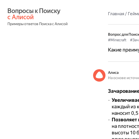
Вопросы к Поиску 
Главная
/
Гейм
с Алисой
Примеры ответов Поиска с Алисой
Вопрос для Поиск
#Minecraft
#Зач
Какие преиму
Алиса
На основе источ
Зачарование
Увеличивае
каждый из 
наносит 0,5
Позволяет 
на плотнос
высоты 10 б