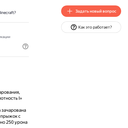
Задать новый вопрос
necraft?
Как это работает?
кации
арования,
отность I»
а зачарована
 прыжок с
но 250 урона