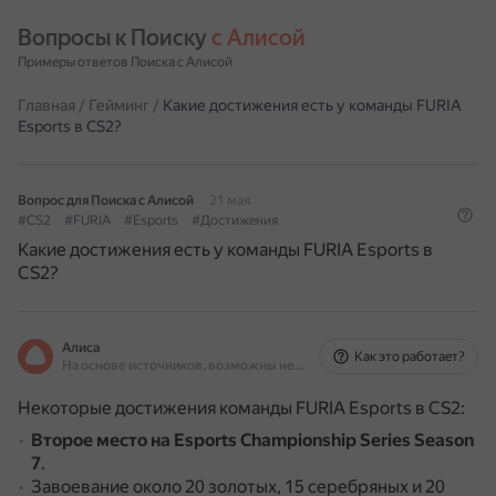
Вопросы к Поиску 
с Алисой
Примеры ответов Поиска с Алисой
Главная
/
Гейминг
/
Какие достижения есть у команды FURIA
Esports в CS2?
Вопрос для Поиска с Алисой
21 мая
#CS2
#FURIA
#Esports
#Достижения
Какие достижения есть у команды FURIA Esports в
CS2?
Алиса
Как это работает?
На основе источников, возможны неточности
Некоторые достижения команды FURIA Esports в CS2:
Второе место на Esports Championship Series Season
7
.
Завоевание около 20 золотых, 15 серебряных и 20