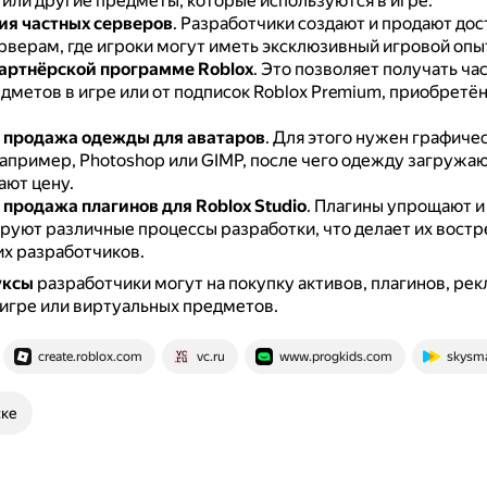
 или другие предметы, которые используются в игре.
я частных серверов
.
Разработчики создают и продают дос
рверам, где игроки могут иметь эксклюзивный игровой опы
партнёрской программе Roblox
.
Это позволяет получать час
дметов в игре или от подписок Roblox Premium, приобретё
 продажа одежды для аватаров
.
Для этого нужен графиче
апример, Photoshop или GIMP, после чего одежду загружают
ают цену.
 продажа плагинов для Roblox Studio
.
Плагины упрощают и
руют различные процессы разработки, что делает их вост
их разработчиков.
уксы
разработчики могут на покупку активов, плагинов, рек
игре или виртуальных предметов.
create.roblox.com
vc.ru
www.progkids.com
skysma
ске