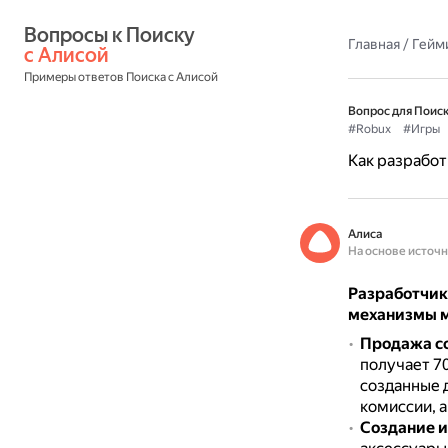
Вопросы к Поиску 
Главная
/
Гейм
с Алисой
Примеры ответов Поиска с Алисой
Вопрос для Поиск
#Robux
#Игры
Как разработ
Алиса
На основе источ
Разработчик
механизмы 
Продажа с
получает 7
созданные 
комиссии, а
Создание и