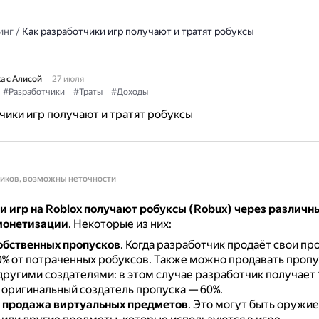
инг
/
Как разработчики игр получают и тратят робуксы
а с Алисой
27 июля
#Разработчики
#Траты
#Доходы
чики игр получают и тратят робуксы
ников, возможны неточности
и игр на Roblox получают робуксы (Robux) через различн
монетизации
.
Некоторые из них:
обственных пропусков
.
Когда разработчик продаёт свои про
0% от потраченных робуксов.
Также можно продавать пропу
другими создателями: в этом случае разработчик получает
 оригинальный создатель пропуска — 60%.
 продажа виртуальных предметов
.
Это могут быть оружие,