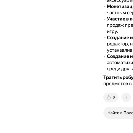
аксессуары
Монетизаци
частным се
Участие в 
продаж пре
игру.
Создание и
редактор, н
устанавлив
Создание и
автоматизи
среди друг
Тратить роб
предметов в 
0
Найти в Пои