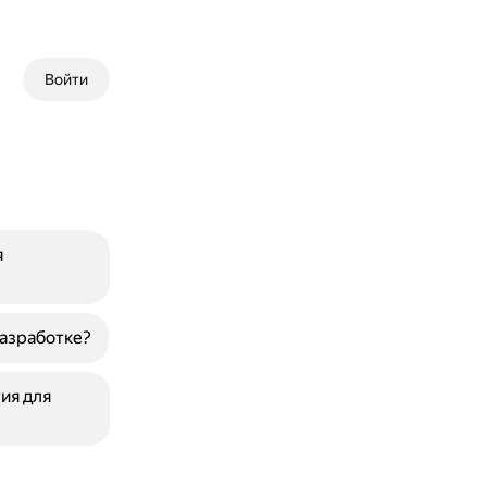
Войти
я
разработке?
ия для