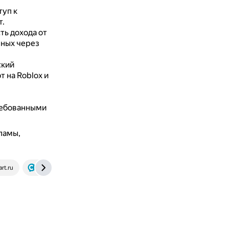
туп к
т.
ть дохода от
нных через
ский
 на Roblox и
ребованными
ламы,
rt.ru
coddyschool.com