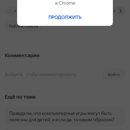
в Сhrome
0
steamcommunity.com
forum.csmania.ru
ПРОДОЛЖИТЬ
Найти в Поиске
Комментарии
Войдите, чтобы комментировать
Войти
Ещё по теме
Правда ли, что компьютерные игры могут быть
полезны для детей, и если да, то каким образом?