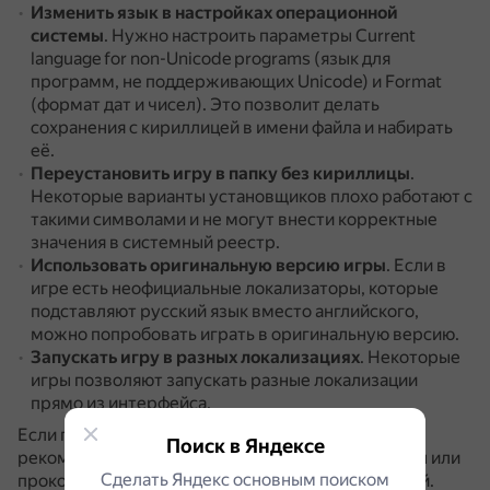
Изменить язык в настройках операционной
системы
.
Нужно настроить параметры Current
language for non-Unicode programs (язык для
программ, не поддерживающих Unicode) и Format
(формат дат и чисел).
Это позволит делать
сохранения с кириллицей в имени файла и набирать
её.
Переустановить игру в папку без кириллицы
.
Некоторые варианты установщиков плохо работают с
такими символами и не могут внести корректные
значения в системный реестр.
Использовать оригинальную версию игры
.
Если в
игре есть неофициальные локализаторы, которые
подставляют русский язык вместо английского,
можно попробовать играть в оригинальную версию.
Запускать игру в разных локализациях
.
Некоторые
игры позволяют запускать разные локализации
прямо из интерфейса.
Если проблема не решается самостоятельно,
Поиск в Яндексе
рекомендуется обратиться к разработчикам игры или
Сделать Яндекс основным поиском
проконсультироваться с технической поддержкой.