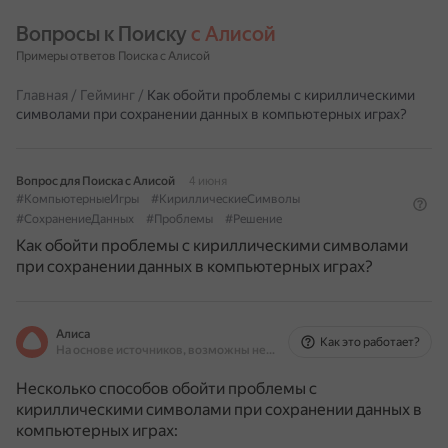
Вопросы к Поиску 
с Алисой
Примеры ответов Поиска с Алисой
Главная
/
Гейминг
/
Как обойти проблемы с кириллическими
символами при сохранении данных в компьютерных играх?
Вопрос для Поиска с Алисой
4 июня
#КомпьютерныеИгры
#КириллическиеСимволы
#СохранениеДанных
#Проблемы
#Решение
Как обойти проблемы с кириллическими символами
при сохранении данных в компьютерных играх?
Алиса
Как это работает?
На основе источников, возможны неточности
Несколько способов обойти проблемы с
кириллическими символами при сохранении данных в
компьютерных играх: