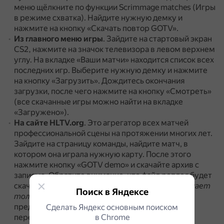
меню щёлкните по функции Scrimmage matches (Игры
в режиме схватка).
Найдите нужную демку и
нажмите на кнопку «Скачать повтор GOTV».
Из главного меню игры
.
Зайдите на стартовый экран
CS2, нажмите на значок телевизора в левом верхнем
углу.
На вкладке «Ваши матчи» находится список всех
последних игр.
Выберите нужную демку и нажмите
на кнопку «Загрузить».
Дождитесь окончания
загрузки, после чего нажмите на кнопку «Смотреть»
(все скачанные игры можно найти на вкладке
«Загружено»).
На сайте HLTV.org
.
Это агрегатор всех матчей
профессиональной сцены на протяжении многих лет.
Зайдите на страницу команды, найдите матч, в
котором она играла нужную карту.
После этого
нажмите кнопку «GOTV demo» и скачайте архив с
записью.
Обратите внимание, что файл реплея будет
скачан в архиве с расширением |
.rar.
Игра понимает
Поиск в Яндексе
только расширение |
.dem, поэтому нужно
предварительно извлечь файл из архива и
Сделать Яндекс основным поиском
в Сhrome
переместить его в папку с игрой.