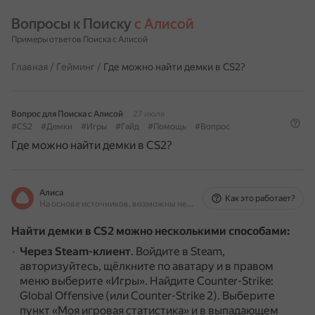
Вопросы к Поиску 
с Алисой
Примеры ответов Поиска с Алисой
Главная
/
Гейминг
/
Где можно найти демки в CS2?
Вопрос для Поиска с Алисой
27 июля
#CS2
#Демки
#Игры
#Гайд
#Помощь
#Вопрос
Где можно найти демки в CS2?
Алиса
Как это работает?
На основе источников, возможны неточности
Найти демки в CS2 можно несколькими способами:
Через Steam-клиент
.
Войдите в Steam,
авторизуйтесь, щёлкните по аватару и в правом
меню выберите «Игры».
Найдите Counter-Strike:
Global Offensive (или Counter-Strike 2).
Выберите
пункт «Моя игровая статистика» и в выпадающем