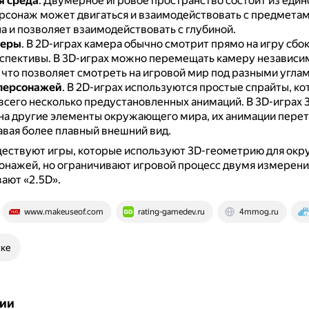
я среда
.
Двумерное игровое пространство состоит из един
персонаж может двигаться и взаимодействовать с предмета
а и позволяет взаимодействовать с глубиной.
меры
.
В 2D-играх камера обычно смотрит прямо на игру сбок
рспективы.
В 3D-играх можно перемещать камеру независи
 что позволяет смотреть на игровой мир под разными углам
персонажей
.
В 2D-играх используются простые спрайты, ко
всего несколько предустановленных анимаций.
В 3D-играх
на другие элементы окружающего мира, их анимации перет
авая более плавный внешний вид.
ществуют игры, которые используют 3D-геометрию для ок
онажей, но ограничивают игровой процесс двумя измерен
вают «2.5D».
www.makeuseof.com
rating-gamedev.ru
4mmog.ru
ске
ии