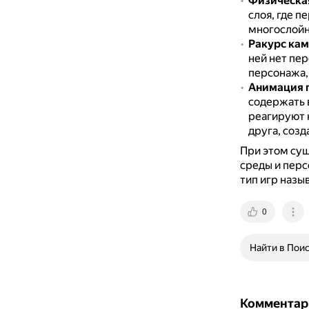
Физическа
слоя, где 
многослойн
Ракурс ка
ней нет пе
персонажа,
Анимация 
содержать 
реагируют 
друга, созд
При этом су
среды и перс
тип игр назы
0
Найти в Пои
Комментар