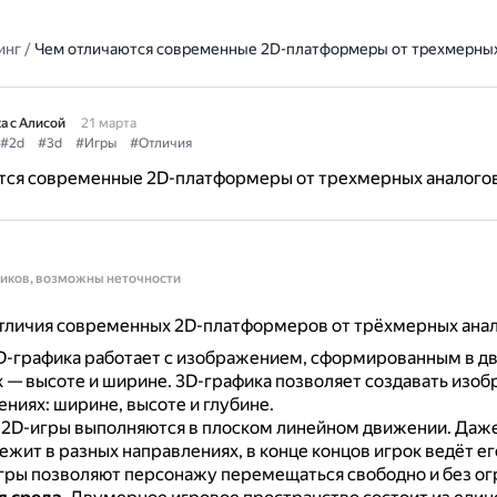
инг
/
Чем отличаются современные 2D-платформеры от трехмерных
а с Алисой
21 марта
#2d
#3d
#Игры
#Отличия
тся современные 2D-платформеры от трехмерных аналого
ников, возможны неточности
тличия современных 2D-платформеров от трёхмерных анал
D-графика работает с изображением, сформированным в д
 — высоте и ширине.
3D-графика позволяет создавать изоб
ниях: ширине, высоте и глубине.
.
2D-игры выполняются в плоском линейном движении.
Даже
жит в разных направлениях, в конце концов игрок ведёт ег
гры позволяют персонажу перемещаться свободно и без ог