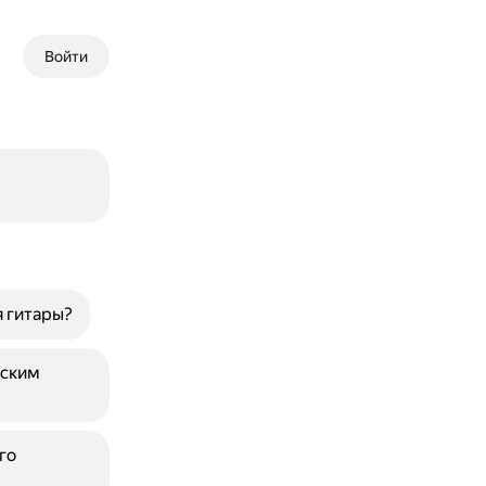
Войти
я гитары?
еским
го