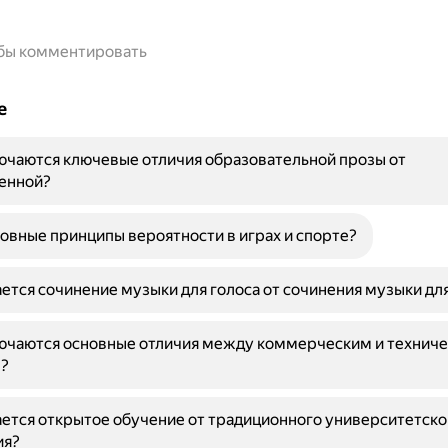
обы комментировать
е
ючаются ключевые отличия образовательной прозы от
енной?
овные принципы вероятности в играх и спорте?
ется сочинение музыки для голоса от сочинения музыки дл
лючаются основные отличия между коммерческим и технич
?
ется открытое обучение от традиционного университетско
ия?