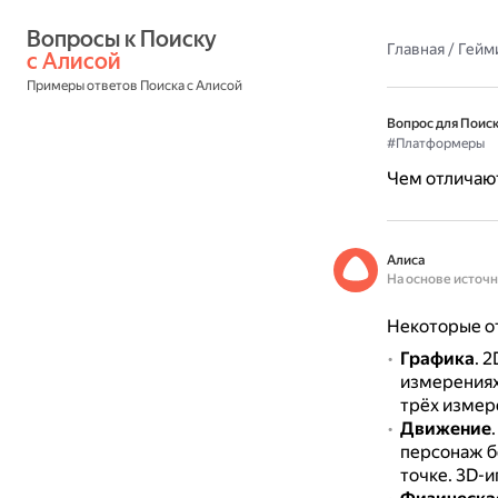
Вопросы к Поиску 
Главная
/
Гейм
с Алисой
Примеры ответов Поиска с Алисой
Вопрос для Поиск
#Платформеры
Чем отличаю
Алиса
На основе источ
Некоторые о
Графика
.
2
измерениях
трёх измере
Движение
персонаж бе
точке.
3D-и