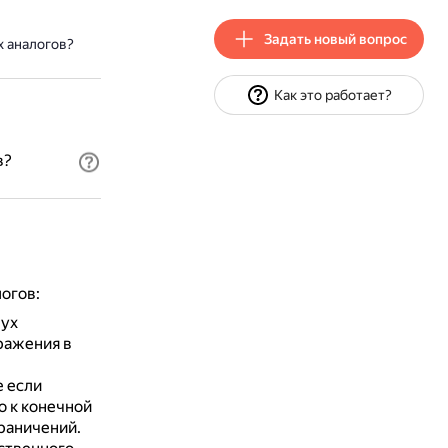
Задать новый вопрос
 аналогов?
Как это работает?
в?
огов:
вух
ражения в
 если
о к конечной
раничений.