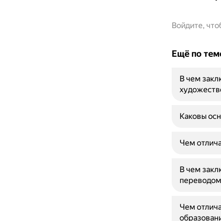
Войдите, чт
Ещё по тем
В чем закл
художеств
Каковы осн
Чем отлича
В чем зак
переводом
Чем отлича
образован