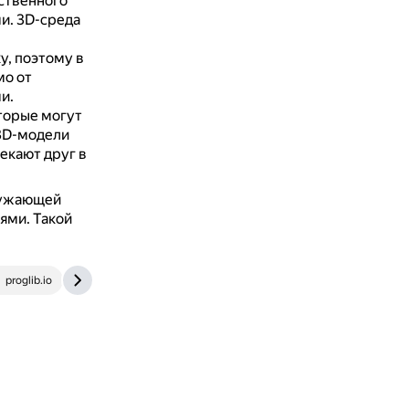
ственного
ми.
3D-среда
у, поэтому в
мо от
и.
торые могут
 3D-модели
екают друг в
ружающей
иями.
Такой
proglib.io
dtf.ru