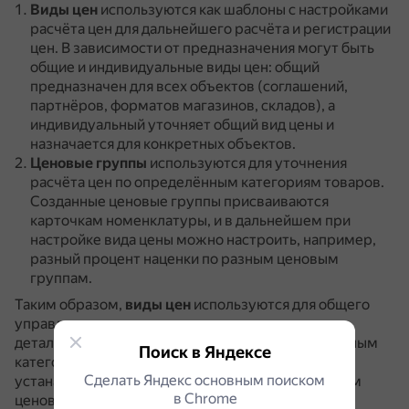
Виды цен
используются как шаблоны с настройками
расчёта цен для дальнейшего расчёта и регистрации
цен.
В зависимости от предназначения могут быть
общие и индивидуальные виды цен: общий
предназначен для всех объектов (соглашений,
партнёров, форматов магазинов, складов), а
индивидуальный уточняет общий вид цены и
назначается для конкретных объектов.
Ценовые группы
используются для уточнения
расчёта цен по определённым категориям товаров.
Созданные ценовые группы присваиваются
карточкам номенклатуры, и в дальнейшем при
настройке вида цены можно настроить, например,
разный процент наценки по разным ценовым
группам.
Таким образом,
виды цен
используются для общего
управления ценами, а
ценовые группы
— для
детального уточнения расчёта цен по определённым
Поиск в Яндексе
категориям товаров, позволяя, например,
Сделать Яндекс основным поиском
устанавливать разный процент наценки по разным
в Сhrome
ценовым группам.