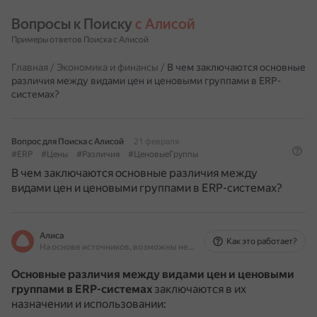
Вопросы к Поиску 
с Алисой
Примеры ответов Поиска с Алисой
Главная
/
Экономика и финансы
/
В чем заключаются основные
различия между видами цен и ценовыми группами в ERP-
системах?
Вопрос для Поиска с Алисой
21 февраля
#ERP
#Цены
#Различия
#ЦеновыеГруппы
В чем заключаются основные различия между
видами цен и ценовыми группами в ERP-системах?
Алиса
Как это работает?
На основе источников, возможны неточности
Основные различия между видами цен и ценовыми
группами в ERP-системах
заключаются в их
назначении и использовании: