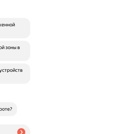
женной
й зоны в
 устройств
роте?