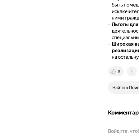
быть помещ
исключител
ними гражд
Льготы для
деятельнос
специальны
Широкая ва
реализаци
на остальну
0
Найти в Пои
Комментар
Войдите, чт