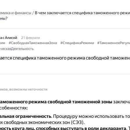
омика и финансы
/
В чем заключается специфика таможенного реж
оны?
а с Алисой
21 февраля
жим
#СвободнаяТаможеннаяЗона
#СпецификаРежима
#ТаможенноеРегул
ческаяДеятельность
чается специфика таможенного режима свободной таможен
ников, возможны неточности
аможенного режима свободной таможенной зоны
заключа
собенностях:
льная ограниченность
.
Процедуру можно использовать то
х свободных экономических зон (СЭЗ).
ость круга лиц, способных выступать в роли декларанта
.