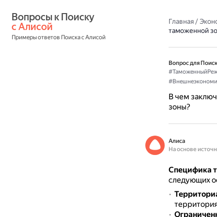
Вопросы к Поиску 
Главная
/
Экон
с Алисой
таможенной з
Примеры ответов Поиска с Алисой
Вопрос для Поиск
#ТаможенныйРе
#Внешнеэкономи
В чем заклю
зоны?
Алиса
На основе источ
Специфика т
следующих о
Территориа
территория
Ограниченн