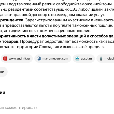
ены под таможенный режим свободной таможенной зоны
ьно резидентами соответствующих СЭЗ либо лицами, зак
анско-правовой договор о возмездном оказании услуг.
 резидентов
.
Зарегистрированным участникам внешнеэко
ти предоставляются льготы по уплате таможенных пошлин, 
х, антидемпинговых, компенсационных пошлин.
риативность в части допустимых операций и способов д
и товаров
.
Процедура предоставляет возможность как вво
ю часть территории Союза, так и вывоза за её пределы.
www.audit-it.ru
maritimebank.com
ucsol.ru
moluch
ске
ии
обы комментировать