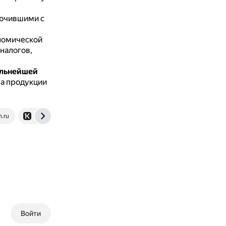
лючившими с
номической
налогов,
альнейшей
за продукции
.ru
support.kontur.ru
Войти