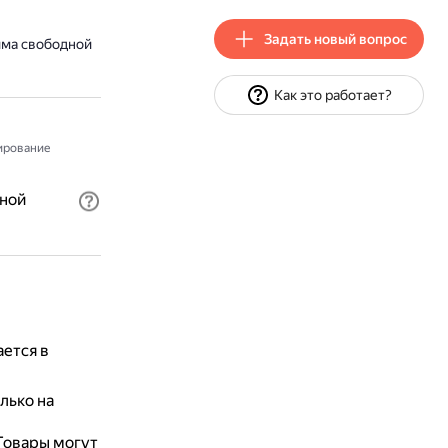
Задать новый вопрос
има свободной
Как это работает?
ирование
ной
ется в
лько на
Товары могут