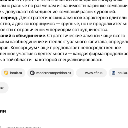
льно равные по размерам и значимости на рынке компании
ы допускают объединение компаний разных уровней.
 период
.
Для стратегических альянсов характерно длитель
ство, а для консорциумов — крупные, но не продолжительн
оекты с ограниченным периодом сотрудничества.
аний в объединение
.
Стратегические альянсы чаще всего
аны на объединение интеллектуального капитала, определ
прав.
Консорциум чаще предполагает непосредственное
венное участие в деятельности — каждая фирма продолжа
 в той области, на которой специализировалась.
intuit.ru
moderncompetition.ru
www.cfin.ru
nauka
ске
ии
обы комментировать