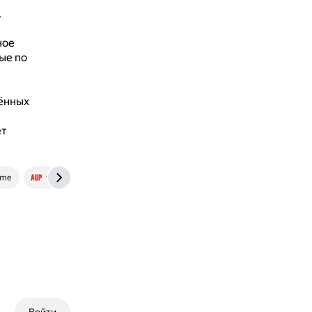
.
ное
ые по
ённых
ет
.me
www.aup.ru