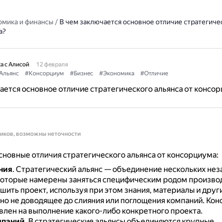
омика и финансы
/
В чем заключается основное отличие стратегиче
а?
а с Алисой
12 февраля
Альянс
#Консорциум
#Бизнес
#Экономика
#Отличие
ается основное отличие стратегического альянса от консо
ников, возможны неточности
новные отличия стратегического альянса от консорциума:
ния
.
Стратегический альянс — объединение нескольких не
которые намерены заняться специфическим родом произво
шить проект, используя при этом знания, материалы и дру
 но не доводящее до слияния или поглощения компаний.
Кон
влен на выполнение какого-либо конкретного проекта.
мпаний
.
В стратегические альянсы объединяются крупные,