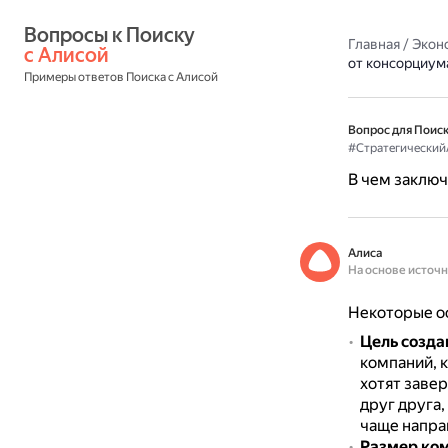
Вопросы к Поиску 
Главная
/
Экон
с Алисой
от консорциум
Примеры ответов Поиска с Алисой
Вопрос для Поиск
#Стратегический
В чем заключ
Алиса
На основе источ
Некоторые ос
Цель созда
компаний, 
хотят завер
друг друга,
чаще напра
Размер ко