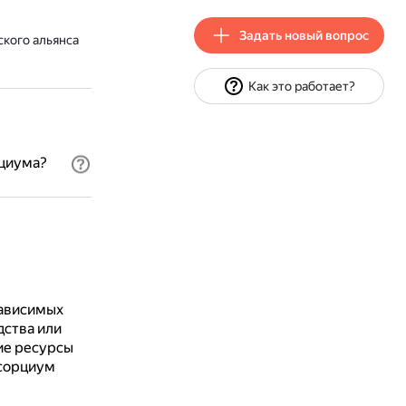
Задать новый вопрос
ского альянса
Как это работает?
рциума?
зависимых
дства или
гие ресурсы
сорциум