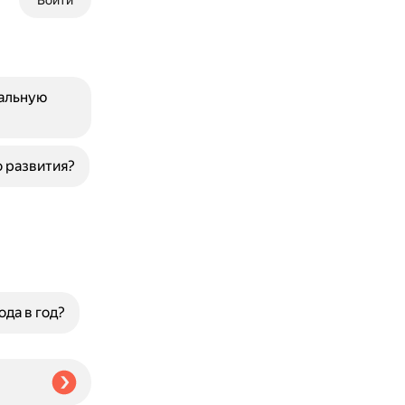
Войти
альную
 развития?
да в год?