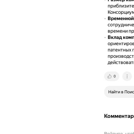
приблизите
Консорциум
Временной
сотрудниче
времени пр
Вклад комп
ориентиров
патентных 
производст
действовать
0
Найти в Пои
Комментар
Войдите, чт