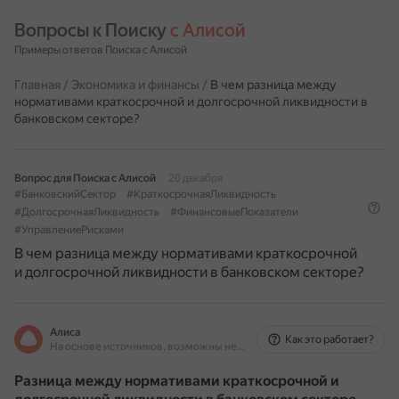
Вопросы к Поиску 
с Алисой
Примеры ответов Поиска с Алисой
Главная
/
Экономика и финансы
/
В чем разница между
нормативами краткосрочной и долгосрочной ликвидности в
банковском секторе?
Вопрос для Поиска с Алисой
20 декабря
#БанковскийСектор
#КраткосрочнаяЛиквидность
#ДолгосрочнаяЛиквидность
#ФинансовыеПоказатели
#УправлениеРисками
В чем разница между нормативами краткосрочной
и долгосрочной ликвидности в банковском секторе?
Алиса
Как это работает?
На основе источников, возможны неточности
Разница между нормативами краткосрочной и