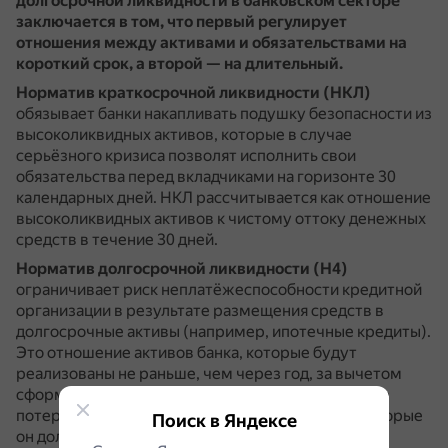
долгосрочной ликвидности в банковском секторе
заключается в том, что первый регулирует
отношения между активами и обязательствами на
короткий срок, а второй — на длительный.
Норматив краткосрочной ликвидности (НКЛ)
обязывает банки накапливать подушку безопасности из
высоколиквидных активов, которые в случае
серьёзного кризиса позволят исполнить свои
обязательства перед вкладчиками на горизонте 30
календарных дней.
НКЛ рассчитывается как отношение
высоколиквидных активов к чистому оттоку денежных
средств в течение 30 дней.
Норматив долгосрочной ликвидности (Н4)
ограничивает риск неплатёжеспособности кредитной
организации в результате размещения средств в
долгосрочные активы (например, ипотечные кредиты).
Это отношение активов банка, которые будут
реализованы не раньше, чем через год, за вычетом
сформированных по ним резервов на возможные
потери, к сумме его капитала и обязательств, которые
Поиск в Яндексе
он должен исполнить не раньше чем через год.