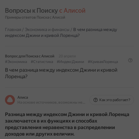
Вопросы к Поиску 
с Алисой
Примеры ответов Поиска с Алисой
Главная
/
Экономика и финансы
/
В чем разница между
индексом Джини и кривой Лоренца?
Вопрос для Поиска с Алисой
20 апреля
#Экономика
#Статистика
#ИндексДжини
#КриваяЛоренца
В чем разница между индексом Джини и кривой
Лоренца?
Алиса
Как это работает?
На основе источников, возможны неточности
Разница между индексом Джини и кривой Лоренца
заключается в их функциях и способах
представления неравенства в распределении
доходов или других величин
.