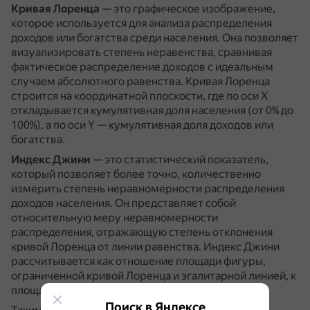
Кривая Лоренца
— это графическое изображение,
которое используется для анализа распределения
доходов или богатства среди населения.
Она позволяет
визуализировать степень неравенства, сравнивая
фактическое распределение доходов с идеальным
случаем абсолютного равенства.
Кривая Лоренца
строится на координатной плоскости, где по оси X
откладывается кумулятивная доля населения (от 0% до
100%), а по оси Y — кумулятивная доля доходов или
богатства.
Индекс Джини
— это статистический показатель,
который позволяет более точно, количественно
измерить степень неравномерности распределения
доходов населения.
Он представляет собой
относительную меру неравномерности
распределения, отражающую степень отклонения
кривой Лоренца от линии равенства.
Индекс Джини
рассчитывается как отношение площади фигуры,
ограниченной кривой Лоренца и эгалитарной линией, к
площади треугольника под эгалитарной линией.
Поиск в Яндексе