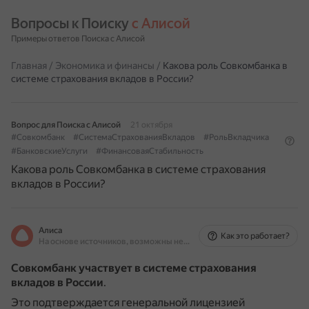
Вопросы к Поиску 
с Алисой
Примеры ответов Поиска с Алисой
Главная
/
Экономика и финансы
/
Какова роль Совкомбанка в
системе страхования вкладов в России?
Вопрос для Поиска с Алисой
21 октября
#Совкомбанк
#СистемаСтрахованияВкладов
#РольВкладчика
#БанковскиеУслуги
#ФинансоваяСтабильность
Какова роль Совкомбанка в системе страхования
вкладов в России?
Алиса
Как это работает?
На основе источников, возможны неточности
Совкомбанк участвует в системе страхования
вкладов в России
.
Это подтверждается генеральной лицензией