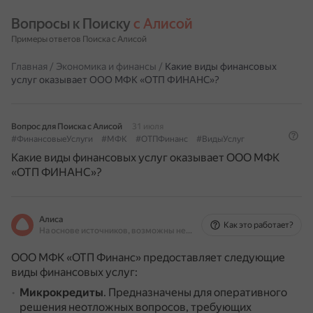
Вопросы к Поиску 
с Алисой
Примеры ответов Поиска с Алисой
Главная
/
Экономика и финансы
/
Какие виды финансовых
услуг оказывает ООО МФК «ОТП ФИНАНС»?
Вопрос для Поиска с Алисой
31 июля
#ФинансовыеУслуги
#МФК
#ОТПФинанс
#ВидыУслуг
Какие виды финансовых услуг оказывает ООО МФК
«ОТП ФИНАНС»?
Алиса
Как это работает?
На основе источников, возможны неточности
ООО МФК «ОТП Финанс» предоставляет следующие
виды финансовых услуг:
Микрокредиты
.
Предназначены для оперативного
решения неотложных вопросов, требующих