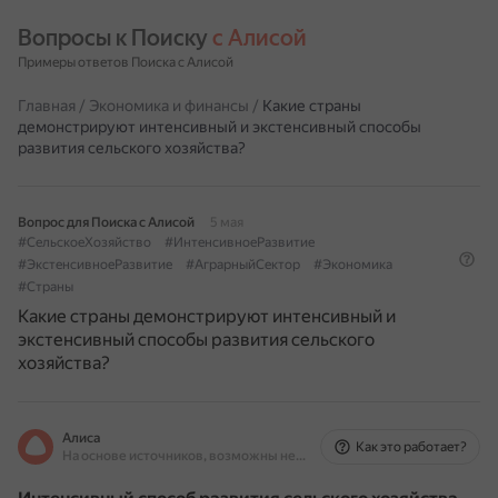
Вопросы к Поиску 
с Алисой
Примеры ответов Поиска с Алисой
Главная
/
Экономика и финансы
/
Какие страны
демонстрируют интенсивный и экстенсивный способы
развития сельского хозяйства?
Вопрос для Поиска с Алисой
5 мая
#СельскоеХозяйство
#ИнтенсивноеРазвитие
#ЭкстенсивноеРазвитие
#АграрныйСектор
#Экономика
#Страны
Какие страны демонстрируют интенсивный и
экстенсивный способы развития сельского
хозяйства?
Алиса
Как это работает?
На основе источников, возможны неточности