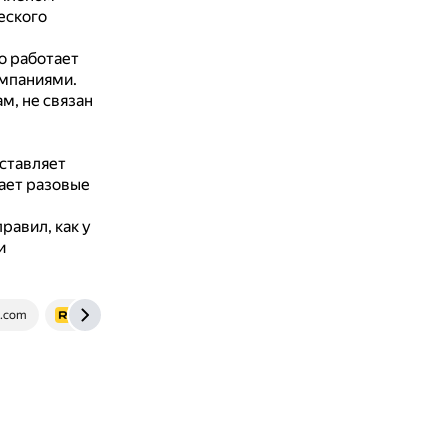
еского
о работает
мпаниями.
м, не связан
ставляет
шает разовые
равил, как у
и
s.com
realt.by
kedu.ru