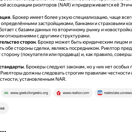
ой ассоциации риэлторов (NAR) и придерживается её Этич
ация
.
Брокер имеет более узкую специализацию, чаще всег
 определёнными застройщиками, банками и страховыми ко
ботает с базами данных по вторичному рынку и новостройка
и отношениями с другими структурами.
ельство сторон
.
Брокер может быть юридическим лицом и
ть обе стороны сделки, являясь посредником.
Риелтор пред
 сторону (покупателя или продавца) и, как правило, совер
 стандарты
.
Брокеры следуют законам, но у них нет особых п
.
Риелторы должны следовать строгим правилам честности 
стности, установленным NAR.
www.geeksforgeeks.org
www.realtor.com
realestate.usnew
ске
ии