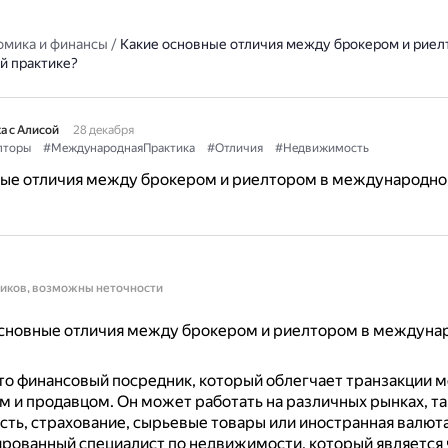
омика и финансы
/
Какие основные отличия между брокером и риел
й практике?
а с Алисой
28 декабря
лторы
#МеждународнаяПрактика
#Отличия
#Недвижимость
ные отличия между брокером и риелтором в международно
ников, возможны неточности
сновные отличия между брокером и риелтором в междуна
то финансовый посредник, который облегчает транзакции 
м и продавцом.
Он может работать на различных рынках, так
ть, страхование, сырьевые товары или иностранная валют
ированный специалист по недвижимости, который является