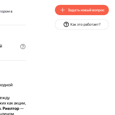
Задать новый вопрос
тором в
Как это работает?
й
родной
между
их как акции,
а.
Риелтор
—
 членом