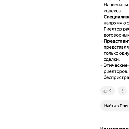
Национальн
кодекса.
Специализ
напрямую с
Риелтор ра
договорным
Представит
представля
только одну
сделки.
Этические
риелторов
беспристра
0
Найти в Пои
Комментар