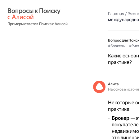
Вопросы к Поиску 
Главная
/
Экон
с Алисой
международно
Примеры ответов Поиска с Алисой
Вопрос для Поиск
#Брокеры
#Рие
Какие основ
практике?
Алиса
На основе источ
Некоторые о
практике:
Брокер
— э
покупателе
недвижимос
это лиценз