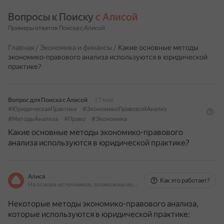
Вопросы к Поиску 
с Алисой
Примеры ответов Поиска с Алисой
Главная
/
Экономика и финансы
/
Какие основные методы
экономико-правового анализа используются в юридической
практике?
Вопрос для Поиска с Алисой
17 мая
#ЮридическаяПрактика
#ЭкономикоПравовойАнализ
#МетодыАнализа
#Право
#Экономика
Какие основные методы экономико-правового
анализа используются в юридической практике?
Алиса
Как это работает?
На основе источников, возможны неточности
Некоторые методы экономико-правового анализа,
которые используются в юридической практике: